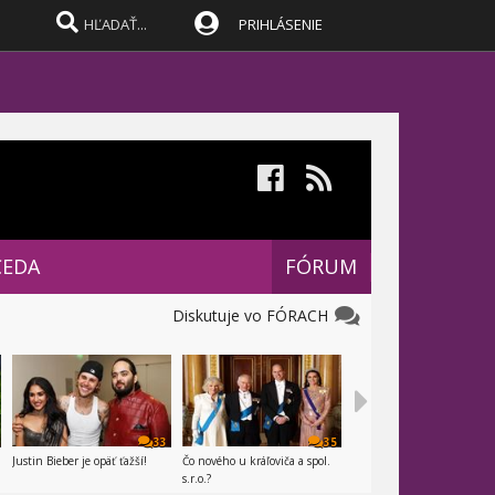
PRIHLÁSENIE
CEDA
FÓRUM
Diskutuje vo FÓRACH
33
35
Justin Bieber je opäť ťažší!
Čo nového u kráľoviča a spol.
s.r.o.?