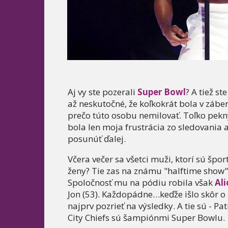
Aj vy ste pozerali
Super Bowl
? A tiež s
až neskutočné, že koľkokrát bola v záb
prečo túto osobu nemilovať. Toľko pekný
bola len moja frustrácia zo sledovania
posunúť ďalej.
Včera večer sa všetci muži, ktorí sú špor
ženy? Tie zas na známu "halftime show".
Spoločnosť mu na pódiu robila však
Ali
Jon (53). Každopádne…keďže išlo skôr o 
najprv pozrieť na výsledky. A tie sú - P
City Chiefs sú šampiónmi Super Bowlu.