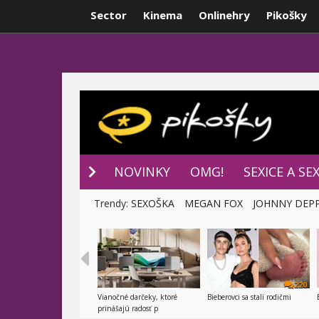
Sector
Kinema
Onlinehry
Pikošky
NOVINKY
P
NOVINKY
OMG!
SEXICE A SE
Trendy:
SEXOŠKA
MEGAN FOX
JOHNNY DEP
220
Vianočné darčeky, ktoré
Bieberovci sa stali rodičmi
prinášajú radosť p