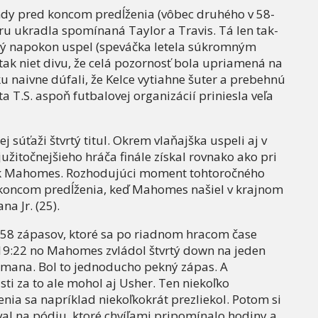
dy pred koncom predĺženia (vôbec druhého v 58-
eru ukradla spomínaná Taylor a Travis. Tá len tak-
torý napokon uspel (speváčka letela súkromným
tak niet divu, že celá pozornosť bola upriamená na
 naivne dúfali, že Kelce vytiahne šuter a prebehnú
 T.S. aspoň futbalovej organizácií priniesla veľa
ej súťaži štvrtý titul. Okrem vlaňajška uspeli aj v
žitočnejšieho hráča finále získal rovnako ako pri
ick Mahomes. Rozhodujúci moment tohtoročného
d koncom predĺženia, keď Mahomes našiel v krajnom
 Jr. (25).
z 58 zápasov, ktoré sa po riadnom hracom čase
 19:22 no Mahomes zvládol štvrtý down na jeden
dmana. Bol to jednoducho pekný zápas. A
sti za to ale mohol aj Usher. Ten niekoľko
nia sa napríklad niekoľkokrát prezliekol. Potom si
oval na pódiu, ktoré chvíľami pripomínalo hodiny a