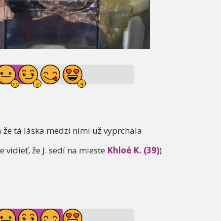
a že tá láska medzi nimi už vyprchala
 vidieť, že J. sedí na mieste
Khloé K. (39)
)