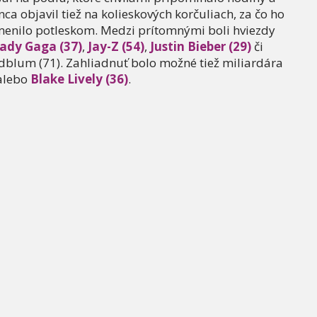
a objavil tiež na kolieskových korčuliach, za čo ho
menilo potleskom. Medzi prítomnými boli hviezdy
ady Gaga (37)
,
Jay-Z (54)
,
Justin Bieber (29)
či
ldblum (71). Zahliadnuť bolo možné tiež miliardára
alebo
Blake Lively (36)
.