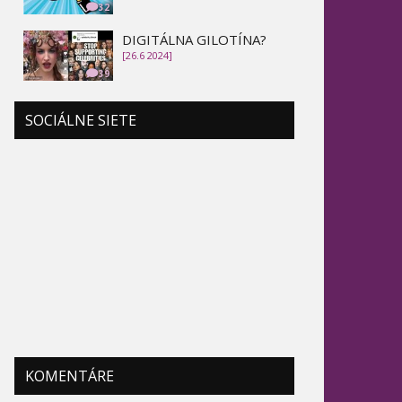
32
DIGITÁLNA GILOTÍNA?
[26.6 2024]
39
SOCIÁLNE SIETE
KOMENTÁRE