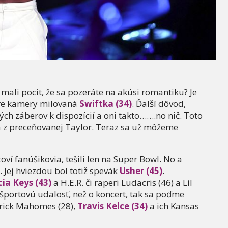
te mali pocit, že sa pozeráte na akúsi romantiku? Je
ere kamery milovaná
Swiftka (34)
. Ďalší dôvod,
ch záberov k dispozícií a oni takto…….no nič. Toto
 a z preceňovanej Taylor. Teraz sa už môžeme
toví fanúšikovia, tešili len na Super Bowl. No a
 Jej hviezdou bol totiž spevák
Usher (45)
.
cia Keys (43)
a H.E.R. či raperi Ludacris (46) a Lil
športovú udalosť, než o koncert, tak sa poďme
atrick Mahomes (28),
Travis Kelce (34)
a ich Kansas