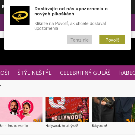
Rozprávky
Funny
Docu
Dostávajte od nás upozornenia o
nových pikoškách
OPULÁRNE
FÓRUM
Kliknite na Povoliť, ak chcete dostávať
upozornenia
Teraz nie
Povoliť
XOŠI
ŠTÝL NEŠTÝL
CELEBRITNÝ GULÁŠ
hABE
P
31
137
64
Benniferu odzvonilo
Hollywood, čo ukrývaš?
Babyboom!