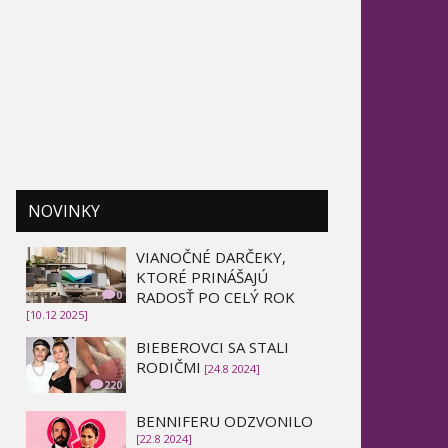
NOVINKY
VIANOČNÉ DARČEKY,
KTORÉ PRINÁŠAJÚ
RADOSŤ PO CELÝ ROK
0
[10.12 2025]
BIEBEROVCI SA STALI
RODIČMI
[24.8 2024]
220
BENNIFERU ODZVONILO
[22.8 2024]