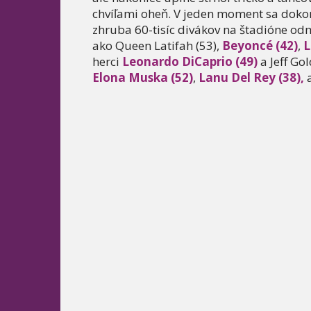
chvíľami oheň. V jeden moment sa dokonc
zhruba 60-tisíc divákov na štadióne od
ako Queen Latifah (53),
Beyoncé (42)
,
L
herci
Leonardo DiCaprio (49)
a Jeff Go
Elona Muska (52)
,
Lanu Del Rey (38),