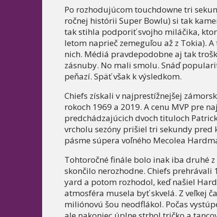
Po rozhodujúcom touchdowne tri sekun
ročnej histórii Super Bowlu) si tak kam
tak stihla podporiť svojho miláčika, k
letom naprieč zemeguľou až z Tokia). A 
nich. Médiá pravdepodobne aj tak trošku
zásnuby. No mali smolu. Snáď popularita
peňazí. Späť však k výsledkom.
Chiefs získali v najprestížnejšej zámorsk
rokoch 1969 a 2019. A cenu MVP pre naju
predchádzajúcich dvoch tituloch Patr
vrcholu sezóny prišiel tri sekundy pre
pásme súpera voľného Mecolea Hardmana
Tohtoročné finále bolo inak iba druhé 
skončilo nerozhodne. Chiefs prehrávali
yard a potom rozhodol, keď našiel Har
atmosféra musela byť skvelá. Z veľkej ča
miliónovú šou neodflákol. Počas vystúpe
ale nakoniec úplne strhol tričko a tanc