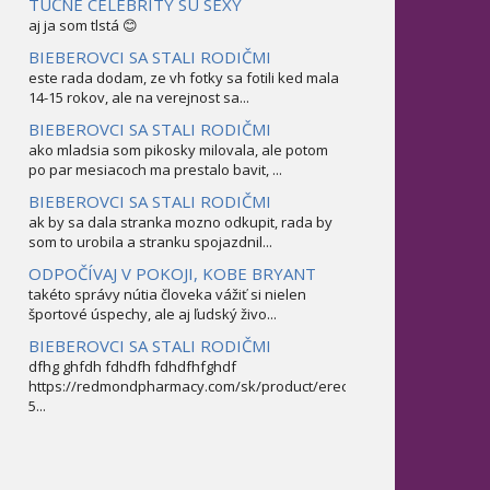
TUČNÉ CELEBRITY SÚ SEXY
aj ja som tlstá 😊
BIEBEROVCI SA STALI RODIČMI
este rada dodam, ze vh fotky sa fotili ked mala
14-15 rokov, ale na verejnost sa...
BIEBEROVCI SA STALI RODIČMI
ako mladsia som pikosky milovala, ale potom
po par mesiacoch ma prestalo bavit, ...
BIEBEROVCI SA STALI RODIČMI
ak by sa dala stranka mozno odkupit, rada by
som to urobila a stranku spojazdnil...
ODPOČÍVAJ V POKOJI, KOBE BRYANT
takéto správy nútia človeka vážiť si nielen
športové úspechy, ale aj ľudský živo...
BIEBEROVCI SA STALI RODIČMI
dfhg ghfdh fdhdfh fdhdfhfghdf
https://redmondpharmacy.com/sk/product/erectofil-
5...