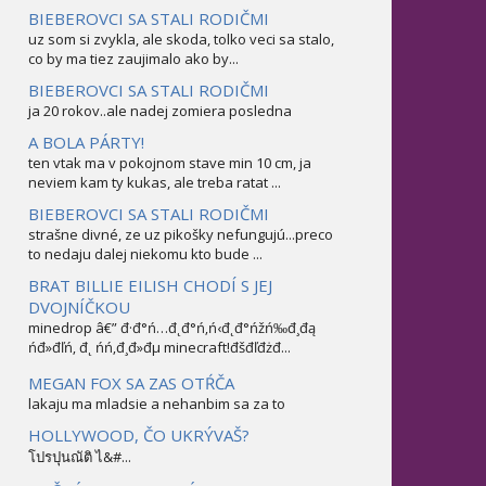
BIEBEROVCI SA STALI RODIČMI
uz som si zvykla, ale skoda, tolko veci sa stalo,
co by ma tiez zaujimalo ako by...
BIEBEROVCI SA STALI RODIČMI
ja 20 rokov..ale nadej zomiera posledna
A BOLA PÁRTY!
ten vtak ma v pokojnom stave min 10 cm, ja
neviem kam ty kukas, ale treba ratat ...
BIEBEROVCI SA STALI RODIČMI
strašne divné, ze uz pikošky nefungujú...preco
to nedaju dalej niekomu kto bude ...
BRAT BILLIE EILISH CHODÍ S JEJ
DVOJNÍČKOU
minedrop â€” đ·đ°ń…đ˛đ°ń‚ń‹đ˛đ°ńžń‰đ¸đą
ńđ»đľń‚ đ˛ ńń‚đ¸đ»đµ minecraft!đšđľđżđ...
MEGAN FOX SA ZAS OTŔČA
lakaju ma mladsie a nehanbim sa za to
HOLLYWOOD, ČO UKRÝVAŠ?
โปรปุนณัติ ไ&#...