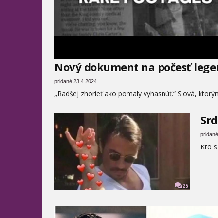
Nový dokument na počesť legen
pridané 23.4.2024
„Radšej zhorieť ako pomaly vyhasnúť.“ Slová, ktorým
Srd
pridané
Kto s
25