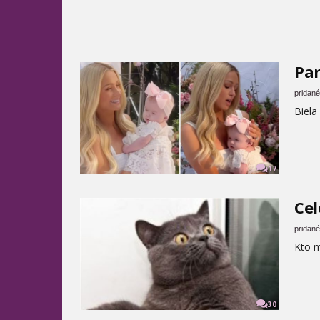
Par
pridané
Biela
17
Cel
pridané
Kto 
30