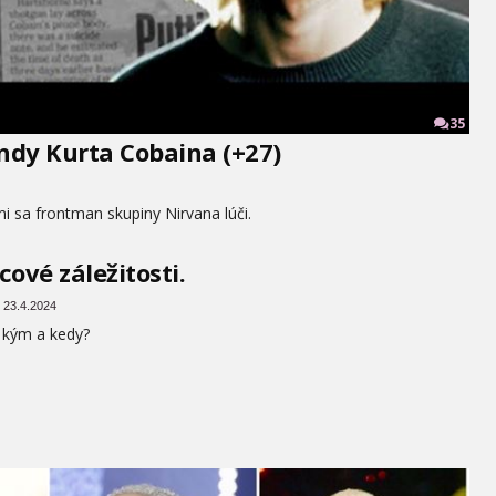
35
dy Kurta Cobaina (+27)
i sa frontman skupiny Nirvana lúči.
cové záležitosti.
 23.4.2024
 kým a kedy?