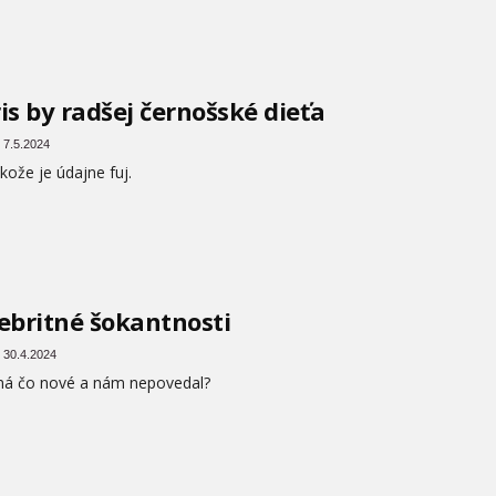
is by radšej černošské dieťa
 7.5.2024
 kože je údajne fuj.
ebritné šokantnosti
 30.4.2024
má čo nové a nám nepovedal?