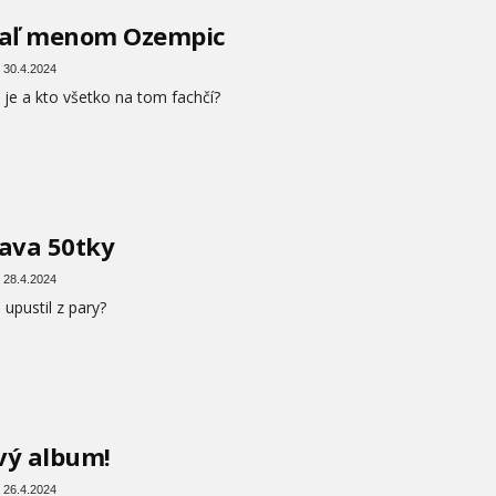
iaľ menom Ozempic
 30.4.2024
 je a kto všetko na tom fachčí?
ava 50tky
 28.4.2024
 upustil z pary?
vý album!
 26.4.2024