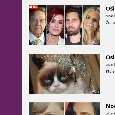
Oš
pridané
Čo to
65
Osl
pridané
Kto si
36
No
pridané