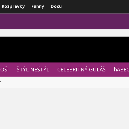
Rozprávky
Funny
Docu
OPULÁRNE
FÓRUM
XOŠI
ŠTÝL NEŠTÝL
CELEBRITNÝ GULÁŠ
hABE
P