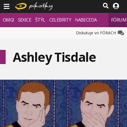
OMG!
SEXICE
ŠTÝL
CELEBRITY
hABECEDA
FÓRUM
Diskutuje vo FÓRACH
Ashley Tisdale