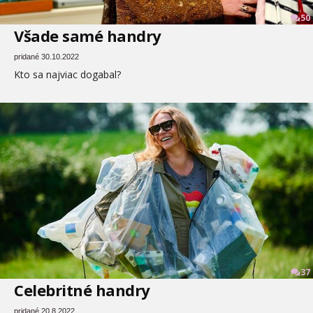
50
Všade samé handry
pridané 30.10.2022
Kto sa najviac dogabal?
37
Celebritné handry
pridané 20.8.2022