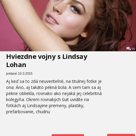
10
Hviezdne vojny s Lindsay
Lohan
pridané 10.3.2015
Aj keď sa to zdá neuveriteľné, na titulnej fotke je
ona. Áno, aj takáto pekná bola. A sem tam sa aj
pekne obliekla, rovnako ako nejaká jej celebritná
kolegyňa. Okrem rovnakých šiat uvidíte na
fotkách aj Lindsayine premeny, plastiky,
prefarbovanie, chudnu