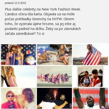
pridané 12.9.2015
Plus ďalšie celebrity na New York Fashion Week.
Candice včera išla karta. Objavila sa na móle
počas prehliadky Givenchy na NYFW. Okrem
toho, že vyzerala úplne hrozne, sa jej ešte aj
podarilo padnúť na držku. Žeby sa po zásnubách
začala zanedbávať? To si
11