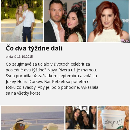
15
Čo dva týždne dali
pridané 13.10.2015
Čo zaujímavé sa udialo v životoch celebrít za
posledné dva týždne? Naya Rivera už je mamou.
Syna porodila už začiatkom septembra a volá sa
Josey Hollis Dorsey. Bar Refaeli sa podelila o
fotku zo svadby. Aby jej bolo pohodlne, vykašľala
sa na všetky korze