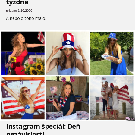
týždne
pridané 1.10.2020
A nebolo toho málo.
12
Instagram špeciál: Deň
nezávislosti