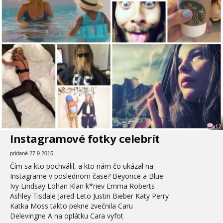
12
Instagramové fotky celebrít
pridané 27.9.2015
Čím sa kto pochválil, a kto nám čo ukázal na
Instagrame v poslednom čase? Beyonce a Blue
Ivy Lindsay Lohan Klan k*riev Emma Roberts
Ashley Tisdale Jared Leto Justin Bieber Katy Perry
Katka Moss takto pekne zvečnila Caru
Delevingne A na oplátku Cara vyfot