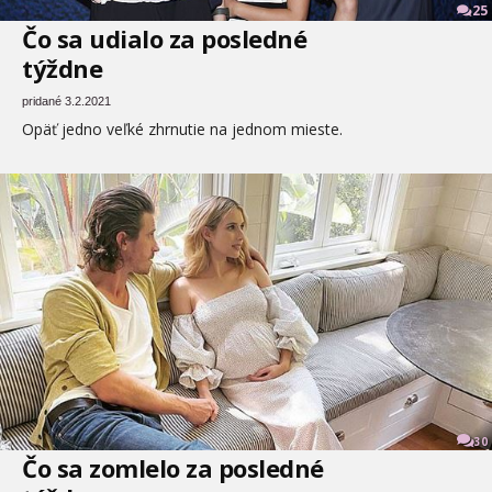
25
Čo sa udialo za posledné
týždne
pridané 3.2.2021
Opäť jedno veľké zhrnutie na jednom mieste.
30
Čo sa zomlelo za posledné