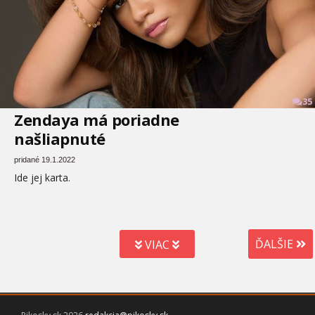
35
Zendaya má poriadne
našliapnuté
pridané 19.1.2022
Ide jej karta.
ĎALŠIE
VIAC