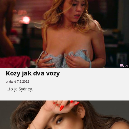
61
Kozy jak dva vozy
pridané 7.2.2022
…to je Sydney.