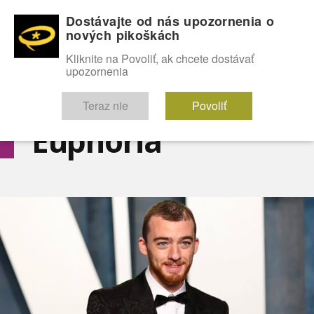
Dostávajte od nás upozornenia o
nových pikoškách
OMG!
SEXICE
ŠTÝL
CELEBRITY
hABECEDA
FÓRUM
Kliknite na Povoliť, ak chcete dostávať
upozornenia
Diskutuje vo FÓRACH
Teraz nie
Povoliť
Euphoria