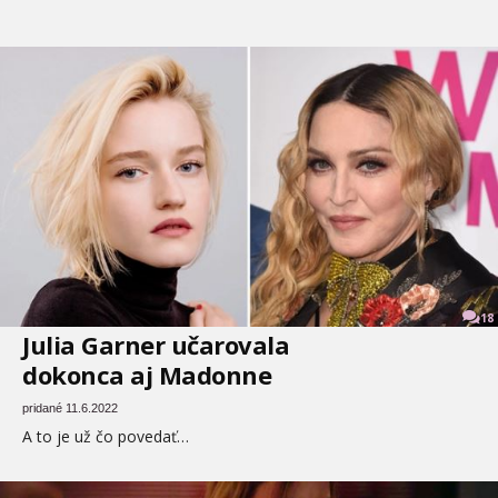
18
Julia Garner učarovala
dokonca aj Madonne
pridané 11.6.2022
A to je už čo povedať…