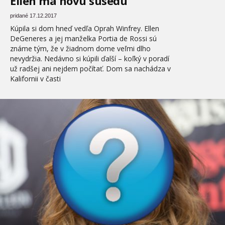
Ellen má novú susedu
pridané 17.12.2017
Kúpila si dom hneď vedľa Oprah Winfrey. Ellen
DeGeneres a jej manželka Portia de Rossi sú
známe tým, že v žiadnom dome veľmi dlho
nevydržia. Nedávno si kúpili ďalší – koľký v poradí
už radšej ani nejdem počítať. Dom sa nachádza v
Kalifornii v časti