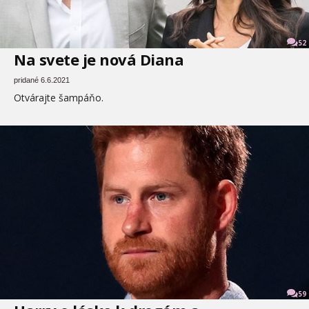
52
Na svete je nová Diana
pridané 6.6.2021
Otvárajte šampáňo.
59