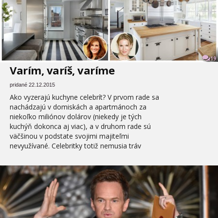
19
Varím, varíš, varíme
pridané 22.12.2015
Ako vyzerajú kuchyne celebrít? V prvom rade sa
nachádzajú v domiskách a apartmánoch za
niekoľko miliónov dolárov (niekedy je tých
kuchýň dokonca aj viac), a v druhom rade sú
väčšinou v podstate svojimi majiteľmi
nevyužívané. Celebritky totiž nemusia tráv