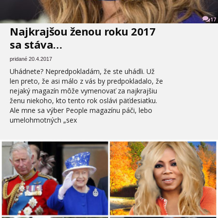
17
Najkrajšou ženou roku 2017
sa stáva…
pridané 20.4.2017
Uhádnete? Nepredpokladám, že ste uhádli. Už
len preto, že asi málo z vás by predpokladalo, že
nejaký magazín môže vymenovať za najkrajšiu
ženu niekoho, kto tento rok oslávi päťdesiatku.
Ale mne sa výber People magazínu páči, lebo
umelohmotných „sex