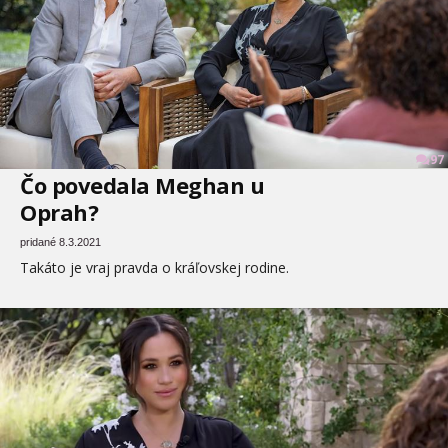
97
Čo povedala Meghan u
Oprah?
pridané 8.3.2021
Takáto je vraj pravda o kráľovskej rodine.