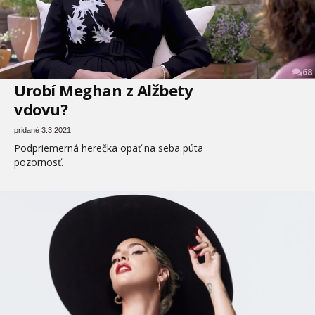
68
Urobí Meghan z Alžbety
vdovu?
pridané 3.3.2021
Podpriemerná herečka opäť na seba púta
pozornosť.