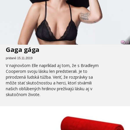
28
Gaga gága
pridané 15.11.2019
V najnovšom Elle napríklad aj tom, že s Bradleym
Cooperom svoju lásku len predstierali. Je to
prirodzená ľudská túžba. Veriť, že rozprávky sa
môže stať skutočnosťou a herci, ktorí stvárnili
našich obľúbených hrdinov prežívajú lásku aj v
skutočnom živote.