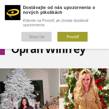
Dostávajte od nás upozornenia o
nových pikoškách
OMG!
SEXICE
ŠTÝL
CELEBRITY
hABECEDA
FÓRUM
Kliknite na Povoliť, ak chcete dostávať
upozornenia
Diskutuje vo FÓRACH
Teraz nie
Povoliť
Oprah Winfrey