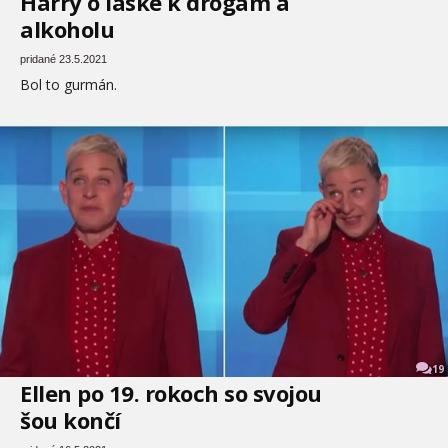
Harry o láske k drogám a
alkoholu
pridané 23.5.2021
Bol to gurmán.
19
Ellen po 19. rokoch so svojou
šou končí