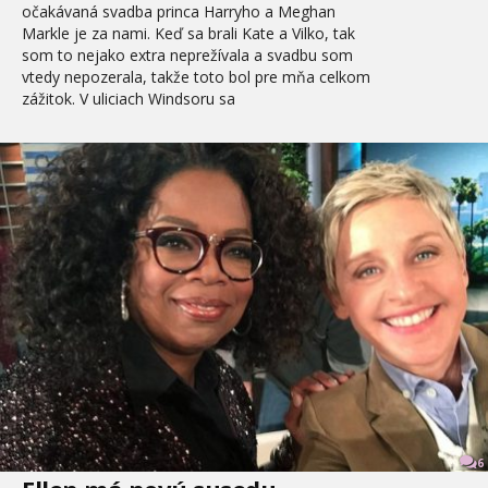
očakávaná svadba princa Harryho a Meghan
Markle je za nami. Keď sa brali Kate a Vilko, tak
som to nejako extra neprežívala a svadbu som
vtedy nepozerala, takže toto bol pre mňa celkom
zážitok. V uliciach Windsoru sa
6