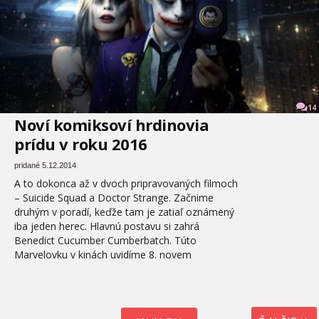
14
Noví komiksoví hrdinovia
prídu v roku 2016
pridané 5.12.2014
A to dokonca až v dvoch pripravovaných filmoch
– Suicide Squad a Doctor Strange. Začnime
druhým v poradí, keďže tam je zatiaľ oznámený
iba jeden herec. Hlavnú postavu si zahrá
Benedict Cucumber Cumberbatch. Túto
Marvelovku v kinách uvidíme 8. novem