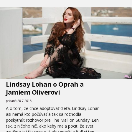
4
Lindsay Lohan o Oprah a
Jamiem Oliverovi
pridané 20.7.2018
A o tom, že chce adoptovať dieťa. Lindsay Lohan
asi nemá kto počúvať a tak sa rozhodla
poskytnúť rozhovor pre The Mail on Sunday. Len
tak, z ničoho nič, ako keby mala pocit, že svet
zaujíma jej tliachanie. A aby prinútila ľudí si ten