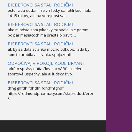
BIEBEROVCI SA STALI RODIČMI
este rada dodam, ze vh fotky sa fotili ked mala
14-15 rokov, ale na verejnost sa...
BIEBEROVCI SA STALI RODIČMI
ako mladsia som pikosky milovala, ale potom
po par mesiacoch ma prestalo bavit, ...
BIEBEROVCI SA STALI RODIČMI
ak by sa dala stranka mozno odkupit, rada by
som to urobila a stranku spojazdnil...
ODPOČÍVAJ V POKOJI, KOBE BRYANT
takéto správy nútia človeka vážiť si nielen
športové úspechy, ale aj ľudský živo...
BIEBEROVCI SA STALI RODIČMI
dfhg ghfdh fdhdfh fdhdfhfghdf
https://redmondpharmacy.com/sk/product/erectofil-
5...