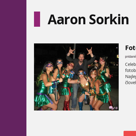
Aaron Sorkin
Fot
pridané
Celeb
fotob
Najle
člove
18