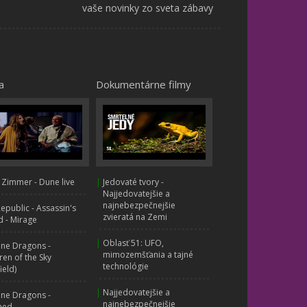
vaše novinky zo sveta zábavy
a
Dokumentárne filmy
 Zimmer - Dune live
|
Jedovaté tvory -
Najjedovatejšie a
najnebezpečnejšie
public - Assassin's
zvieratá na Zemi
 - Mirage
|
Oblasť 51: UFO,
ine Dragons -
mimozemšťania a tajné
ren of the Sky
technológie
ield)
|
Najjedovatejšie a
ine Dragons -
najnebezpečnejšie
hed