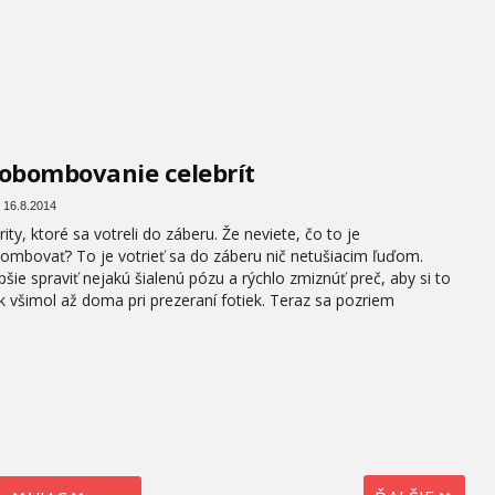
obombovanie celebrít
 16.8.2014
rity, ktoré sa votreli do záberu. Že neviete, čo to je
ombovať? To je votrieť sa do záberu nič netušiacim ľuďom.
pšie spraviť nejakú šialenú pózu a rýchlo zmiznúť preč, aby si to
k všimol až doma pri prezeraní fotiek. Teraz sa pozriem