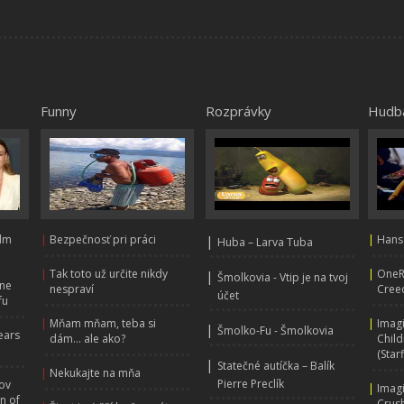
Funny
Rozprávky
Hudb
ilm
|
Bezpečnosť pri práci
|
|
Hans
Huba – Larva Tuba
|
Tak toto už určite nikdy
|
OneRe
|
Šmolkovia - Vtip je na tvoj
nne
nespraví
Creed
účet
fu
|
Mňam mňam, teba si
|
Imag
|
Šmolko-Fu - Šmolkovia
ears
dám... ale ako?
Child
(Starf
|
Statečné autíčka – Balík
|
Nekukajte na mňa
Pierre Preclík
ov
|
Imag
n of
Crus