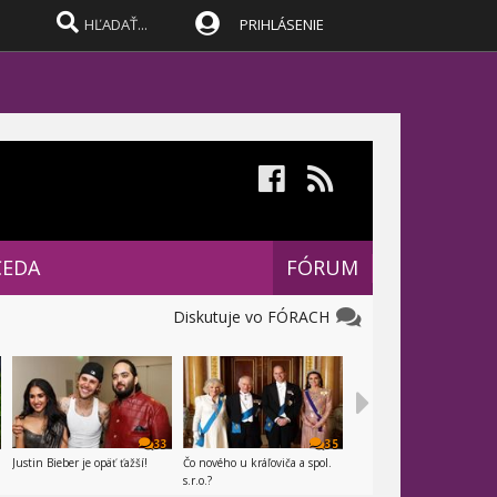
PRIHLÁSENIE
CEDA
FÓRUM
Diskutuje vo FÓRACH
33
35
Justin Bieber je opäť ťažší!
Čo nového u kráľoviča a spol.
s.r.o.?