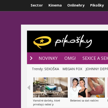
Sector
Kinema
Onlinehry
Pikošky
NOVINKY
P
NOVINKY
OMG!
SEXICE A SE
Trendy:
SEXOŠKA
MEGAN FOX
JOHNNY DEP
220
Vianočné darčeky, ktoré
Bieberovci sa stali rodičmi
prinášajú radosť p