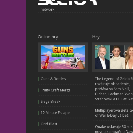
network
Online hry
Hry
|
Guns & Bottles
|
The Legend of Zelda f
rozširuje obsadenie,
pridáva sa Sam Neill,
|
Fruity Craft Merge
Dichen, Lachman Yvo
Strahovski a Uli Latuke
|
Siege Break
|
Multiplayerová Beta G
|
12 Minute Escape
of War E-Day už beží
|
Grid Blast
|
Quake oslavuje 30 rok
novou kampaňou Daw