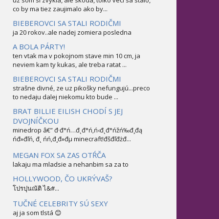
uz som si zvykla, ale skoda, tolko veci sa stalo,
co by ma tiez zaujimalo ako by...
BIEBEROVCI SA STALI RODIČMI
ja 20 rokov..ale nadej zomiera posledna
A BOLA PÁRTY!
ten vtak ma v pokojnom stave min 10 cm, ja
neviem kam ty kukas, ale treba ratat ...
BIEBEROVCI SA STALI RODIČMI
strašne divné, ze uz pikošky nefungujú...preco
to nedaju dalej niekomu kto bude ...
BRAT BILLIE EILISH CHODÍ S JEJ
DVOJNÍČKOU
minedrop â€” đ·đ°ń…đ˛đ°ń‚ń‹đ˛đ°ńžń‰đ¸đą
ńđ»đľń‚ đ˛ ńń‚đ¸đ»đµ minecraft!đšđľđżđ...
MEGAN FOX SA ZAS OTŔČA
lakaju ma mladsie a nehanbim sa za to
HOLLYWOOD, ČO UKRÝVAŠ?
โปรปุนณัติ ไ&#...
TUČNÉ CELEBRITY SÚ SEXY
aj ja som tlstá 😊