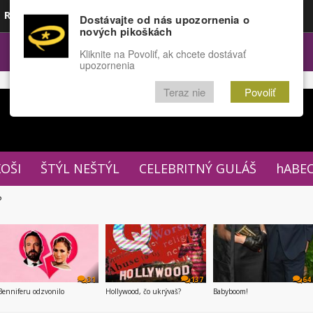
Rozprávky
Funny
Docu
Dostávajte od nás upozornenia o
nových pikoškách
OPULÁRNE
FÓRUM
Kliknite na Povoliť, ak chcete dostávať
upozornenia
Teraz nie
Povoliť
XOŠI
ŠTÝL NEŠTÝL
CELEBRITNÝ GULÁŠ
hABE
P
31
137
64
Benniferu odzvonilo
Hollywood, čo ukrývaš?
Babyboom!