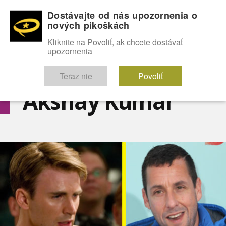
Dostávajte od nás upozornenia o
nových pikoškách
OMG!
SEXICE
ŠTÝL
CELEBRITY
hABECEDA
FÓRUM
Kliknite na Povoliť, ak chcete dostávať
upozornenia
Diskutuje vo FÓRACH
Teraz nie
Povoliť
Akshay Kumar