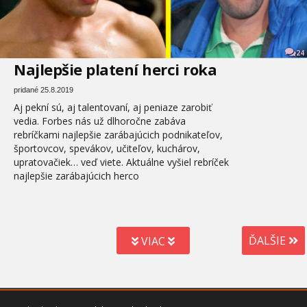
24
Najlepšie platení herci roka
pridané 25.8.2019
Aj pekní sú, aj talentovaní, aj peniaze zarobiť
vedia. Forbes nás už dlhoročne zabáva
rebríčkami najlepšie zarábajúcich podnikateľov,
športovcov, spevákov, učiteľov, kuchárov,
upratovačiek… veď viete. Aktuálne vyšiel rebríček
najlepšie zarábajúcich herco
ĎALŠIE
VIAC