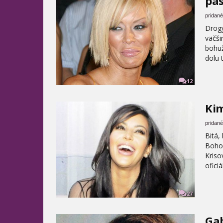
pä
pridané
Drogy
väčši
bohuž
dolu 
12
Ki
pridané
Bitá,
Bohom
Kriso
ofici
27
Gab