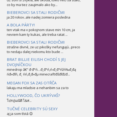
uz som si zvykla, ale skoda, tolko veci sa stalo,
co by ma tiez zaujimalo ako by...
BIEBEROVCI SA STALI RODIČMI
ja 20 rokov..ale nadej zomiera posledna
A BOLA PÁRTY!
ten vtak ma v pokojnom stave min 10 cm, ja
neviem kam ty kukas, ale treba ratat ...
BIEBEROVCI SA STALI RODIČMI
strašne divné, ze uz pikošky nefungujú...preco
to nedaju dalej niekomu kto bude ...
BRAT BILLIE EILISH CHODÍ S JEJ
DVOJNÍČKOU
minedrop â€” đ·đ°ń…đ˛đ°ń‚ń‹đ˛đ°ńžń‰đ¸đą
ńđ»đľń‚ đ˛ ńń‚đ¸đ»đµ minecraft!đšđľđżđ...
MEGAN FOX SA ZAS OTŔČA
lakaju ma mladsie a nehanbim sa za to
HOLLYWOOD, ČO UKRÝVAŠ?
โปรปุนณัติ ไ&#...
TUČNÉ CELEBRITY SÚ SEXY
aj ja som tlstá 😊