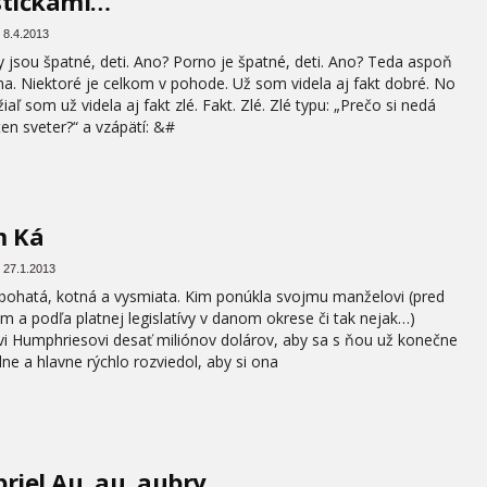
stičkami…
 8.4.2013
 jsou špatné, deti. Ano? Porno je špatné, deti. Ano? Teda aspoň
na. Niektoré je celkom v pohode. Už som videla aj fakt dobré. No
iaľ som už videla aj fakt zlé. Fakt. Zlé. Zlé typu: „Prečo si nedá
ten sveter?“ a vzápätí: &#
m Ká
 27.1.2013
 bohatá, kotná a vysmiata. Kim ponúkla svojmu manželovi (pred
 a podľa platnej legislatívy v danom okrese či tak nejak…)
vi Humphriesovi desať miliónov dolárov, aby sa s ňou už konečne
álne a hlavne rýchlo rozviedol, aby si ona
riel Au, au, aubry