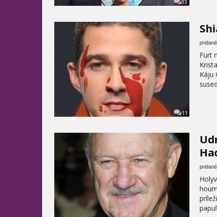
33
Shi
pridané
Furt 
Krist
Káju 
sused
11
Udr
Ha
pridané
Holyv
houml
príle
papuľ