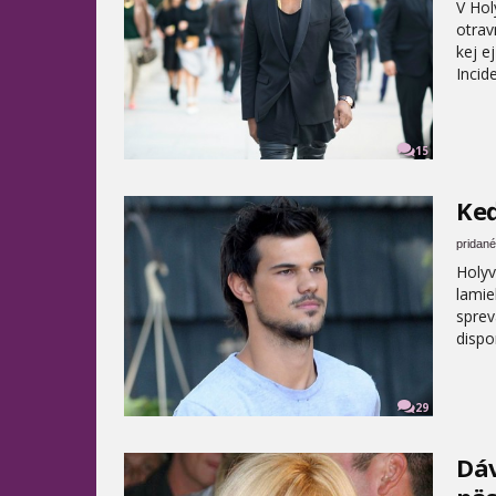
V Hol
otrav
kej e
Incid
15
Keď
pridané
Holyv
lamie
sprev
dispo
29
Dáv