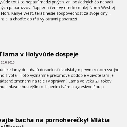
yvúde totiž to nepatrí medzi prvých, ani posledných čo napadli
ných paparazzov. Rapper a čerstvý otecko malej North West ej
j Nori, Kanye West, teraz nesie zodpovednosť za svoje činy…
ent a lá choďte do r*ti vy otravní paparazzi
 lama v Holyvúde dospeje
 25.6.2013
údske lamy dosahajú dospelosť dvadsiatym prvým rokom svojho
ho života. Toto významné prelomové obdobie v živote lám je
ádzané zmenami na tele i v správaní. Lama vo veku 21 rokov
nuje hlavne hustejším ochlpením tváre a agresívnejšou p
ajte bacha na pornoherečky! Mlátia