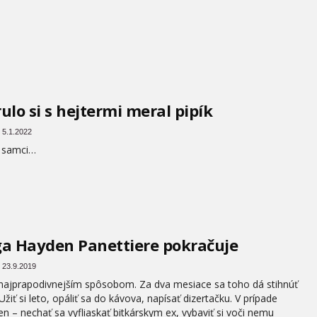
ulo si s hejtermi meral pipík
 5.1.2022
í samci…
a Hayden Panettiere pokračuje
 23.9.2019
ajprapodivnejším spôsobom. Za dva mesiace sa toho dá stihnúť
 Užiť si leto, opáliť sa do kávova, napísať dizertačku. V prípade
n – nechať sa vyfliaskať bitkárskym ex, vybaviť si voči nemu