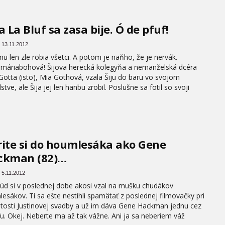
a La Bluf sa zasa bije. Ó de pfuf!
 13.11.2012
mu len zle robia všetci. A potom je naňho, že je nervák.
amáriabohová! Šijova herecká kolegyňa a nemanželská dcéra
Gotta (isto), Mia Gothová, vzala Šiju do baru vo svojom
stve, ale Šija jej len hanbu zrobil. Poslušne sa fotil so svoji
ite si do houmlesáka ako Gene
ckman (82)…
 5.11.2012
úd si v poslednej dobe akosi vzal na mušku chudákov
esákov. Tí sa ešte nestihli spamätať z poslednej filmovačky pri
žitosti Justinovej svadby a už im dáva Gene Hackman jednu cez
u. Okej. Neberte ma až tak vážne. Ani ja sa neberiem váž