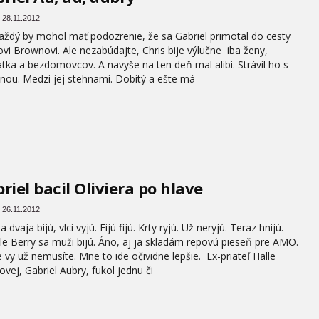
 28.11.2012
aždý by mohol mať podozrenie, že sa Gabriel primotal do cesty
ovi Brownovi. Ale nezabúdajte, Chris bije výlučne iba ženy,
atka a bezdomovcov. A navyše na ten deň mal alibi. Strávil ho s
nou. Medzi jej stehnami. Dobitý a ešte má
riel bacil Oliviera po hlave
 26.11.2012
 dvaja bijú, vlci vyjú. Fijú fijú. Krty ryjú. Už neryjú. Teraz hnijú.
le Berry sa muži bijú. Áno, aj ja skladám repovú pieseň pre AMO.
 vy už nemusíte. Mne to ide očividne lepšie. Ex-priateľ Halle
ovej, Gabriel Aubry, fukol jednu či