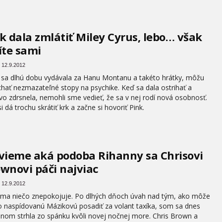
k dala zmlátiť Miley Cyrus, lebo… však
íte sami
 12.9.2012
 sa dlhú dobu vydávala za Hanu Montanu a takéto hrátky, môžu
hať nezmazateľné stopy na psychike. Keď sa dala ostrihať a
vo zdrsnela, nemohli sme vedieť, že sa v nej rodí nová osobnosť.
si dá trochu skrátiť krk a začne si hovoriť Pink.
vieme aká podoba Rihanny sa Chrisovi
wnovi páči najviac
 12.9.2012
 ma niečo znepokojuje. Po dlhých dňoch úvah nad tým, ako môže
o naspídovanú Mázikovú posadiť za volant taxíka, som sa dnes
nom strhla zo spánku kvôli novej nočnej more. Chris Brown a