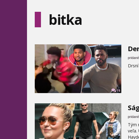
bitka
Der
pridané
Drsn
19
Ság
pridané
Tým n
veľa.
Hayde