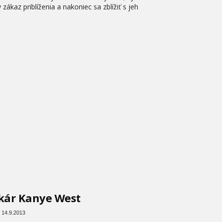
 zákaz priblíženia a nakoniec sa zblížiť s jeh
kár Kanye West
 14.9.2013