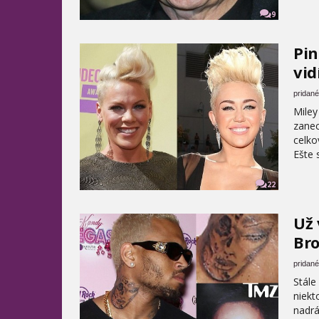
9
Pin
vid
pridané
Miley
zanec
celko
Ešte 
22
Už 
Bro
pridané
Stále
niekt
nadrá