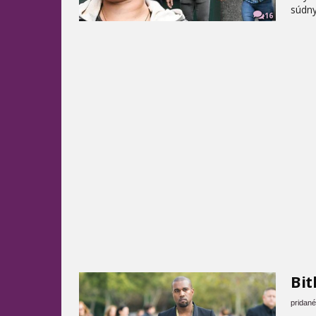
súdny
16
Bit
pridané