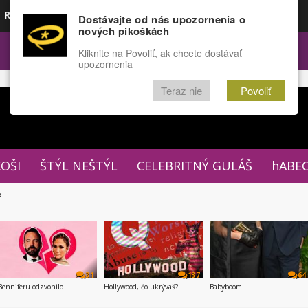
Rozprávky
Funny
Docu
Dostávajte od nás upozornenia o
nových pikoškách
OPULÁRNE
FÓRUM
Kliknite na Povoliť, ak chcete dostávať
upozornenia
Teraz nie
Povoliť
XOŠI
ŠTÝL NEŠTÝL
CELEBRITNÝ GULÁŠ
hABE
P
31
137
64
Benniferu odzvonilo
Hollywood, čo ukrývaš?
Babyboom!