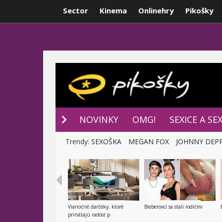
Sector
Kinema
Onlinehry
Pikošky
NOVINKY
P
NOVINKY
OMG!
SEXICE A SE
Trendy:
SEXOŠKA
MEGAN FOX
JOHNNY DEP
220
Vianočné darčeky, ktoré
Bieberovci sa stali rodičmi
prinášajú radosť p