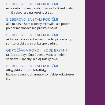
BIEBEROVCI SA STALI RODIČMI
este rada dodam, ze vh fotky sa fotili ked mala
14-15 rokov, ale na verejnost sa...
BIEBEROVCI SA STALI RODIČMI
ako mladsia som pikosky milovala, ale potom
po par mesiacoch ma prestalo bavit, ...
BIEBEROVCI SA STALI RODIČMI
ak by sa dala stranka mozno odkupit, rada by
som to urobila a stranku spojazdnil...
ODPOČÍVAJ V POKOJI, KOBE BRYANT
takéto správy nútia človeka vážiť si nielen
športové úspechy, ale aj ľudský živo...
BIEBEROVCI SA STALI RODIČMI
dfhg ghfdh fdhdfh fdhdfhfghdf
https://redmondpharmacy.com/sk/product/erectofil-
5...