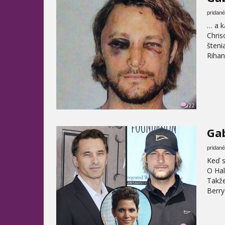
pridané
… a k
Chris
šteni
Rihan
22
Gab
pridané
Keď sa
O Hal
Takže
Berry