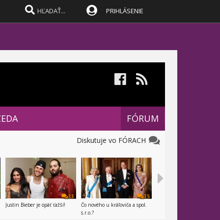
PRIHLÁSENIE
CEDA
FÓRUM
Diskutuje vo FÓRACH
33
35
Justin Bieber je opäť ťažší!
Čo nového u kráľoviča a spol.
s.r.o.?