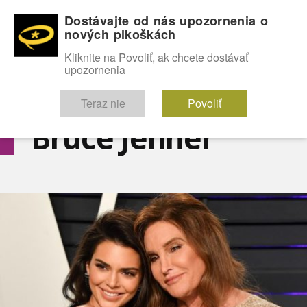
Dostávajte od nás upozornenia o
nových pikoškách
OMG!
SEXICE
ŠTÝL
CELEBRITY
hABECEDA
FÓRUM
Kliknite na Povoliť, ak chcete dostávať
upozornenia
Diskutuje vo FÓRACH
Teraz nie
Povoliť
Bruce Jenner