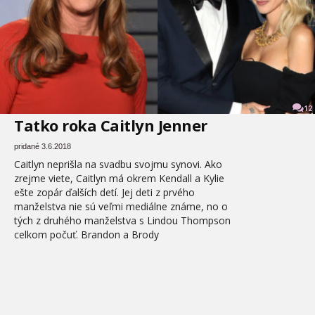
12
Tatko roka Caitlyn Jenner
pridané 3.6.2018
Caitlyn neprišla na svadbu svojmu synovi. Ako
zrejme viete, Caitlyn má okrem Kendall a Kylie
ešte zopár ďalších detí. Jej deti z prvého
manželstva nie sú veľmi mediálne známe, no o
tých z druhého manželstva s Lindou Thompson
celkom počuť. Brandon a Brody