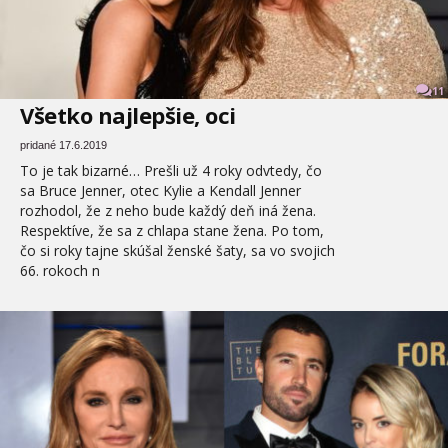
11
Všetko najlepšie, oci
pridané 17.6.2019
To je tak bizarné… Prešli už 4 roky odvtedy, čo
sa Bruce Jenner, otec Kylie a Kendall Jenner
rozhodol, že z neho bude každý deň iná žena.
Respektíve, že sa z chlapa stane žena. Po tom,
čo si roky tajne skúšal ženské šaty, sa vo svojich
66. rokoch n