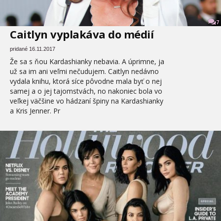
7
Caitlyn vyplakáva do médií
pridané 16.11.2017
Že sa s ňou Kardashianky nebavia. A úprimne, ja
už sa im ani veľmi nečudujem. Caitlyn nedávno
vydala knihu, ktorá síce pôvodne mala byť o nej
samej a o jej tajomstvách, no nakoniec bola vo
veľkej väčšine vo hádzaní špiny na Kardashianky
a Kris Jenner. Pr