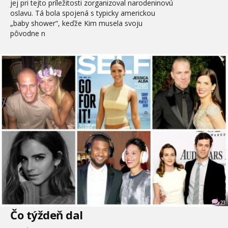
jej pri tejto príležitosti zorganizoval narodeninovú
oslavu. Tá bola spojená s typicky americkou
„baby shower“, keďže Kim musela svoju
pôvodne n
23
Čo týždeň dal