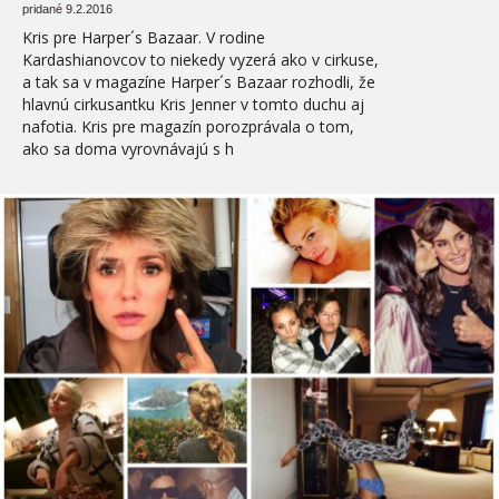
pridané 9.2.2016
Kris pre Harper´s Bazaar. V rodine
Kardashianovcov to niekedy vyzerá ako v cirkuse,
a tak sa v magazíne Harper´s Bazaar rozhodli, že
hlavnú cirkusantku Kris Jenner v tomto duchu aj
nafotia. Kris pre magazín porozprávala o tom,
ako sa doma vyrovnávajú s h