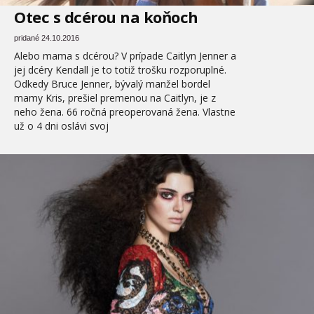
Otec s dcérou na koňoch
pridané 24.10.2016
Alebo mama s dcérou? V prípade Caitlyn Jenner a
jej dcéry Kendall je to totiž trošku rozporuplné.
Odkedy Bruce Jenner, bývalý manžel bordel
mamy Kris, prešiel premenou na Caitlyn, je z
neho žena. 66 ročná preoperovaná žena. Vlastne
už o 4 dni oslávi svoj