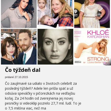
23
Čo týždeň dal
pridané 27.10.2015
Čo zaujímavé sa udialo v životoch celebrít za
posledný týždeň? Adele len prišla späť a už
odsúva speváčky v pičorezkách na vedľajšiu
koľaj. Za 24 hodín od zverejnenia jej novej
pesničky si videoklip pozrelo 27,7 mil. ľudí. To je
o 7,5 milóna viac, než ma