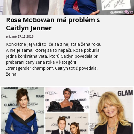
22
Rose McGowan má problém s
Caitlyn Jenner
pridané 17.11.2015
Konkrétne jej vadí to, že sa z nej stala žena roka.
A nie je sama, ktorej sa to nepáči. Rose pobúrila
jedna konkrétna veta, ktorú Caitlyn povedala pri
preberaní ceny žena roka v kategórii
„transgender champion“. Caitlyn totiž povedala,
že na