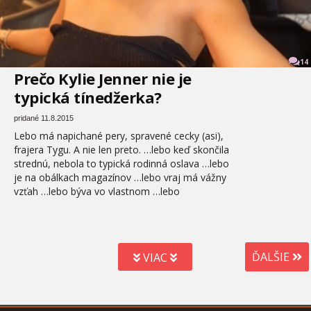
14
Prečo Kylie Jenner nie je
typická tínedžerka?
pridané 11.8.2015
Lebo má napichané pery, spravené cecky (asi),
frajera Tygu. A nie len preto. …lebo keď skončila
strednú, nebola to typická rodinná oslava …lebo
je na obálkach magazínov …lebo vraj má vážny
vzťah …lebo býva vo vlastnom …lebo
ĎALŠIE
VIAC