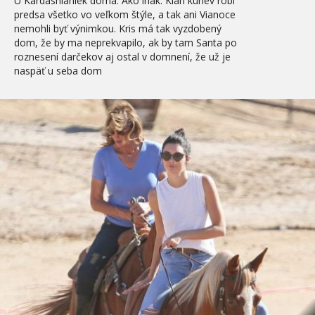
U Kardashianiek doma. Ako inak. Klan kuriev robí
predsa všetko vo veľkom štýle, a tak ani Vianoce
nemohli byť výnimkou. Kris má tak vyzdobený
dom, že by ma neprekvapilo, ak by tam Santa po
roznesení darčekov aj ostal v domnení, že už je
naspäť u seba dom