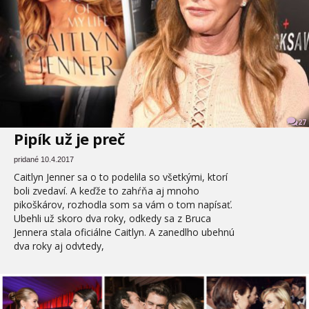
27
Pipík už je preč
pridané 10.4.2017
Caitlyn Jenner sa o to podelila so všetkými, ktorí
boli zvedaví. A keďže to zahŕňa aj mnoho
pikoškárov, rozhodla som sa vám o tom napísať.
Ubehli už skoro dva roky, odkedy sa z Bruca
Jennera stala oficiálne Caitlyn. A zanedlho ubehnú
dva roky aj odvtedy,