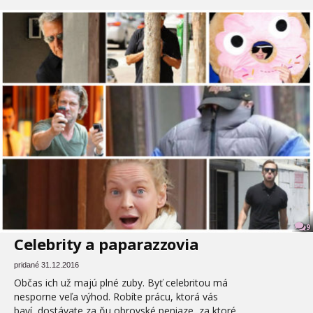
9
Celebrity a paparazzovia
pridané 31.12.2016
Občas ich už majú plné zuby. Byť celebritou má
nesporne veľa výhod. Robíte prácu, ktorá vás
baví, dostávate za ňu obrovské peniaze, za ktoré