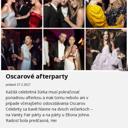
27
Oscarové afterparty
pridané 27.2.2017
Každá celebritná žúrka musí pokračovať
poriadnou afterkou a inak tomu nebolo ani v
prípade včerajšieho odovzdávania Oscarov.
Celebrity sa bavili hlavne na dvoch večierkoch –
na Vanity Fair párty a na párty u Eltona Johna.
Radosť bola predčasná, Hei