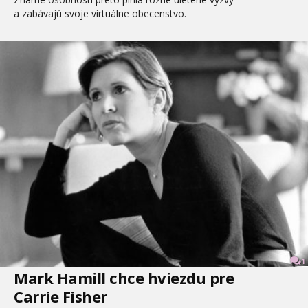
a zabávajú svoje virtuálne obecenstvo.
1
Mark Hamill chce hviezdu pre
Carrie Fisher