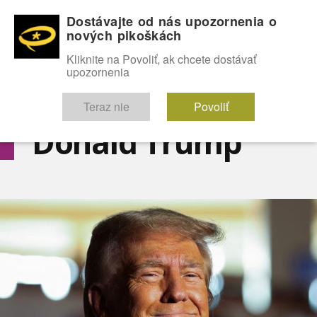
Dostávajte od nás upozornenia o
nových pikoškách
OMG!
SEXICE
ŠTÝL
CELEBRITY
hABECEDA
FÓRUM
Kliknite na Povoliť, ak chcete dostávať
upozornenia
Diskutuje vo FÓRACH
Teraz nie
Povoliť
Donald Trump