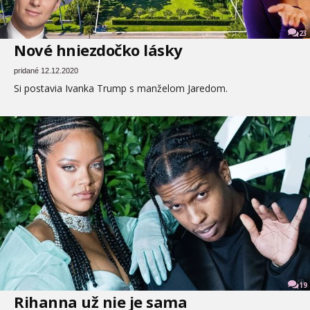
23
Nové hniezdočko lásky
pridané 12.12.2020
Si postavia Ivanka Trump s manželom Jaredom.
19
Rihanna už nie je sama