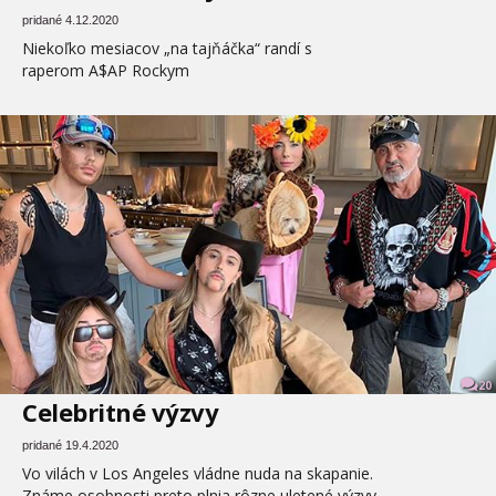
pridané 4.12.2020
Niekoľko mesiacov „na tajňáčka“ randí s
raperom A$AP Rockym
20
Celebritné výzvy
pridané 19.4.2020
Vo vilách v Los Angeles vládne nuda na skapanie.
Známe osobnosti preto plnia rôzne uletené výzvy