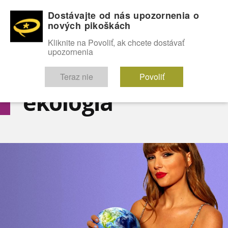
Dostávajte od nás upozornenia o
nových pikoškách
OMG!
SEXICE
ŠTÝL
CELEBRITY
hABECEDA
FÓRUM
Kliknite na Povoliť, ak chcete dostávať
upozornenia
Diskutuje vo FÓRACH
Teraz nie
Povoliť
ekologia