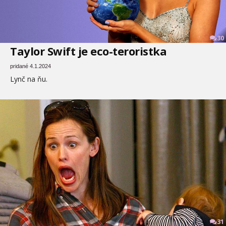
30
Taylor Swift je eco-teroristka
pridané 4.1.2024
Lynč na ňu.
31