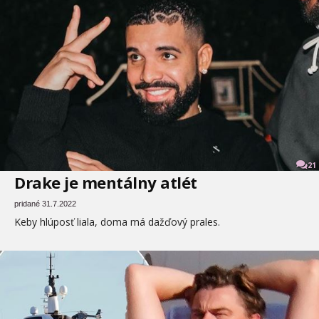
21
Drake je mentálny atlét
pridané 31.7.2022
Keby hlúposť liala, doma má dažďový prales.