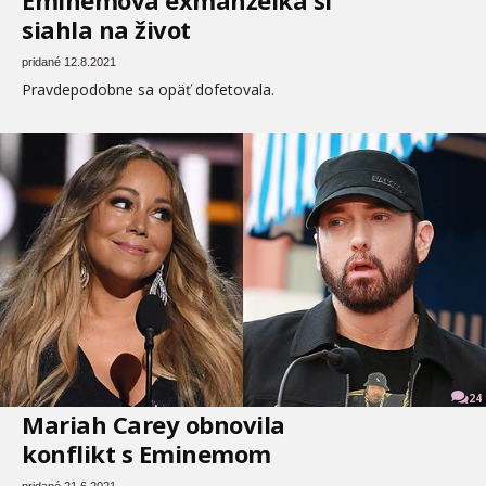
Eminemova exmanželka si
siahla na život
pridané 12.8.2021
Pravdepodobne sa opäť dofetovala.
24
Mariah Carey obnovila
konflikt s Eminemom
pridané 21.6.2021