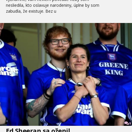
nesliedila, kto oslavuje narodeniny, úplne by som
zabudla, že existuje. Bez u
9
Ed Sheeran sa oženil