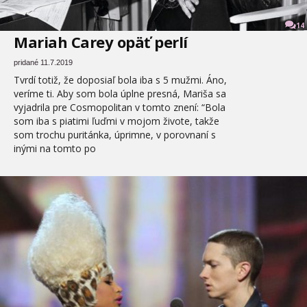
14
Mariah Carey opäť perlí
pridané 11.7.2019
Tvrdí totiž, že doposiaľ bola iba s 5 mužmi. Áno,
veríme ti. Aby som bola úplne presná, Mariša sa
vyjadrila pre Cosmopolitan v tomto znení: “Bola
som iba s piatimi ľuďmi v mojom živote, takže
som trochu puritánka, úprimne, v porovnaní s
inými na tomto po