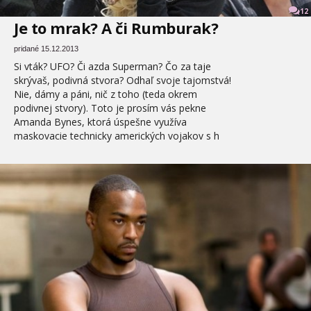
12
Je to mrak? A či Rumburak?
pridané 15.12.2013
Si vták? UFO? Či azda Superman? Čo za taje
skrývaš, podivná stvora? Odhaľ svoje tajomstvá!
Nie, dámy a páni, nič z toho (teda okrem
podivnej stvory). Toto je prosím vás pekne
Amanda Bynes, ktorá úspešne využíva
maskovacie technicky amerických vojakov s h