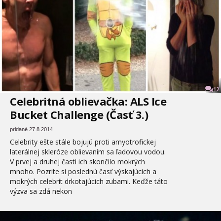
12
Celebritná oblievačka: ALS Ice
Bucket Challenge (Časť 3.)
pridané 27.8.2014
Celebrity ešte stále bojujú proti amyotrofickej
laterálnej skleróze oblievaním sa ľadovou vodou.
V prvej a druhej časti ich skončilo mokrých
mnoho. Pozrite si poslednú časť výskajúcich a
mokrých celebrít drkotajúcich zubami. Keďže táto
výzva sa zdá nekon