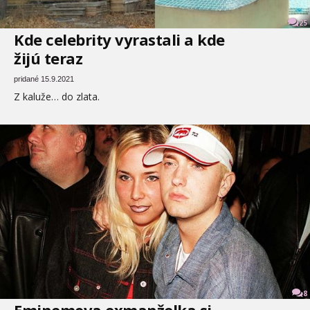
25
Kde celebrity vyrastali a kde
žijú teraz
pridané 15.9.2021
Z kaluže… do zlata.
8