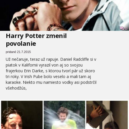
13
Harry Potter zmenil
povolanie
pridané 21.7.2015
Už nečaruje, teraz už rapuje. Daniel Radcliffe si v
piatok v Kalifornii vyrazil von aj so svojou
frajerkou Erin Darke, s ktorou tvorí pár už skoro
tri roky. V Irish Pube bolo veselo a mali tam aj
karaoke. Niekto mu namiesto vodky asi podstrčil
všehodžús,