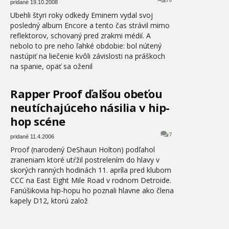
30
pridané 19.10.2008
Ubehli štyri roky odkedy Eminem vydal svoj
posledný album Encore a tento čas strávil mimo
reflektorov, schovaný pred zrakmi médií. A
nebolo to pre neho ľahké obdobie: bol nútený
nastúpiť na liečenie kvôli závislosti na práškoch
na spanie, opäť sa oženil
Rapper Proof ďalšou obeťou
neutíchajúceho násilia v hip-
hop scéne
7
pridané 11.4.2006
Proof (narodený DeShaun Holton) podľahol
zraneniam ktoré utŕžil postrelením do hlavy v
skorých ranných hodinách 11. apríla pred klubom
CCC na East Eight Mile Road v rodnom Detroide.
Fanúšikovia hip-hopu ho poznali hlavne ako člena
kapely D12, ktorú založ