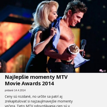
41
Najlepšie momenty MTV
Movie Awards 2014
pridané 14.4.2014
Ceny sú rozdané, no určite sa patrí aj
zrekapitulovať si najzaujímavejšie momenty
večera. Tieto MTV odovzdávania cien sú v