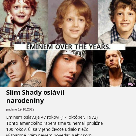
7
Slim Shady oslávil
narodeniny
pridané 19.10.2019
Eminem oslavuje 47 rokov! (17. október, 1972)
Tohto amerického rapera sme tu nemali približne
100 rokov. Či sa v jeho živote udialo niečo
významné, vám neviem povedať. Keby som