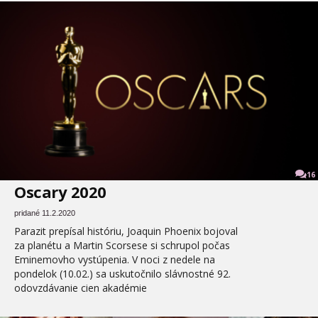
16
Oscary 2020
pridané 11.2.2020
Parazit prepísal históriu, Joaquin Phoenix bojoval
za planétu a Martin Scorsese si schrupol počas
Eminemovho vystúpenia. V noci z nedele na
pondelok (10.02.) sa uskutočnilo slávnostné 92.
odovzdávanie cien akadémie