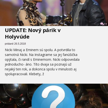
11
UPDATE: Nový párik v
Holyvúde
pridané 26.5.2018
Nicki Minaj a Eminem sú spolu. A potvrdila to
samotná Nicki. Na Instagrame sa jej fanúšička
opýtala, či randí s Eminemom. Nicki odpovedala
jednoducho- áno. Títo dvaja sa poznajú už
nejaký ten rok, a dokonca spolu v minulosti aj
spolupracovali. Klebety, ž