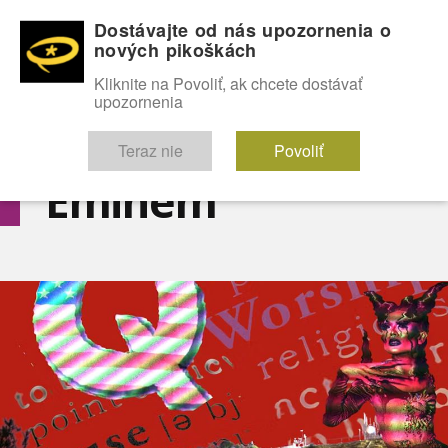
Dostávajte od nás upozornenia o
nových pikoškách
OMG!
SEXICE
ŠTÝL
CELEBRITY
hABECEDA
FÓRUM
Kliknite na Povoliť, ak chcete dostávať
upozornenia
Diskutuje vo FÓRACH
Teraz nie
Povoliť
Eminem