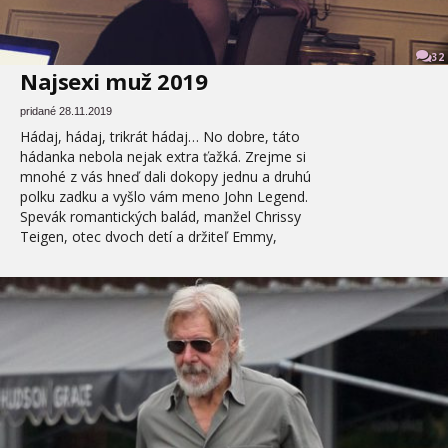
32
Najsexi muž 2019
pridané 28.11.2019
Hádaj, hádaj, trikrát hádaj… No dobre, táto
hádanka nebola nejak extra ťažká. Zrejme si
mnohé z vás hneď dali dokopy jednu a druhú
polku zadku a vyšlo vám meno John Legend.
Spevák romantických balád, manžel Chrissy
Teigen, otec dvoch detí a držiteľ Emmy,