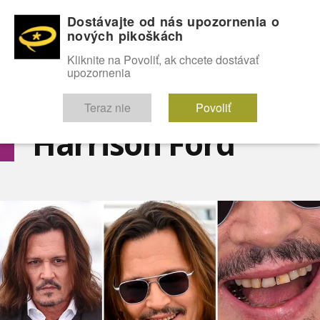
Dostávajte od nás upozornenia o
nových pikoškách
OMG!
SEXICE
ŠTÝL
CELEBRITY
hABECEDA
FÓRUM
Kliknite na Povoliť, ak chcete dostávať
upozornenia
Diskutuje vo FÓRACH
Teraz nie
Povoliť
Harrison Ford