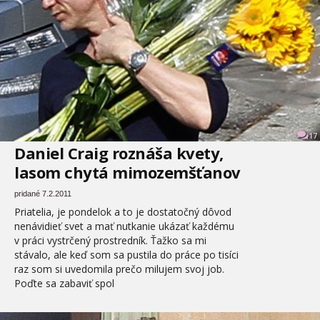
17
Daniel Craig roznáša kvety,
lasom chytá mimozemšťanov
pridané 7.2.2011
Priatelia, je pondelok a to je dostatočný dôvod
nenávidieť svet a mať nutkanie ukázať každému
v práci vystrčený prostredník. Ťažko sa mi
stávalo, ale keď som sa pustila do práce po tisíci
raz som si uvedomila prečo milujem svoj job.
Poďte sa zabaviť spol