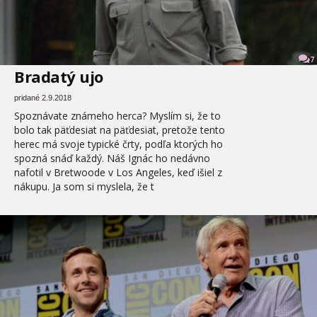
7
Bradatý ujo
pridané 2.9.2018
Spoznávate známeho herca? Myslím si, že to
bolo tak päťdesiat na päťdesiat, pretože tento
herec má svoje typické črty, podľa ktorých ho
spozná snáď každý. Náš Ignác ho nedávno
nafotil v Bretwoode v Los Angeles, keď išiel z
nákupu. Ja som si myslela, že t