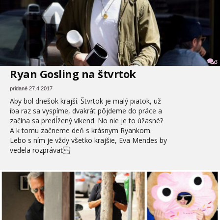
3
Ryan Gosling na štvrtok
pridané 27.4.2017
Aby bol dnešok krajší. Štvrtok je malý piatok, už
iba raz sa vyspíme, dvakrát pôjdeme do práce a
začína sa predĺžený víkend. No nie je to úžasné?
A k tomu začneme deň s krásnym Ryankom.
Lebo s ním je vždy všetko krajšie, Eva Mendes by
vedela rozprávať