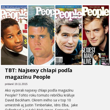
36
TBT: Najsexy chlapi podľa
magazínu People
pridané 19.11.2015
Ako vyzerali najsexy chlapi podľa magazínu
People? Tohto roku tomuto rebríčku kráľuje
David Beckham. Okrem iného sa v top 10
umiestnili aj Justin Timberlake, Idris Elba, Jake
Gyllenhaal a aj taký Nick Jonas. Seriously…