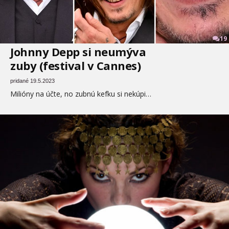
19
Johnny Depp si neumýva
zuby (festival v Cannes)
pridané 19.5.2023
Milióny na účte, no zubnú kefku si nekúpi…