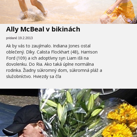
22
Ally McBeal v bikinách
pridané 19.2.2013
Ak by vás to zaujímalo. Indiana Jones ostal
oblečený. Díky. Calista Flockhart (48), Harrison
Ford (109) a ich adoptívny syn Liam išli na
dovolenku. Do Ria. Ako taká úplne normálna
rodinka. Žiadny súkromný dom, súkromná pláž a
služobníctvo. Hviezdy sa čľa