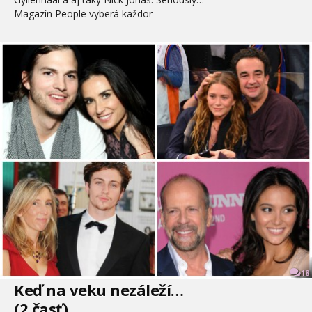
Magazín People vyberá každor
18
Keď na veku nezáleží…
(2.časť)