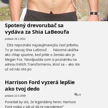
19
Spotený drevorubač sa
vydáva za Shia LaBeoufa
pridané 19.1.2011
Ešte nepoznáte najzaujímavejšiu časť príbehu.
To je naozaj Shia LaBeouf. Názorná ukážka
ako chlap spustne, keď príde o ženskú ako je
Megan Fox Neodpustila som si poznámku na
adresu tretích Transformerov, ktorí sa – ako ste
už od nás iste po
Harrison Ford vyzerá lepšie
ako tvoj dedo
48
pridané 22.5.2008
Povedali by ste, že legendárny herec Harrison
Ford oslávi v júli už 66-te narodeniny?