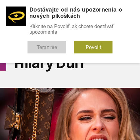
Dostávajte od nás upozornenia o
nových pikoškách
OMG!
SEXICE
ŠTÝL
CELEBRITY
hABECEDA
FÓRUM
Kliknite na Povoliť, ak chcete dostávať
upozornenia
Diskutuje vo FÓRACH
Teraz nie
Povoliť
Hilary Duff