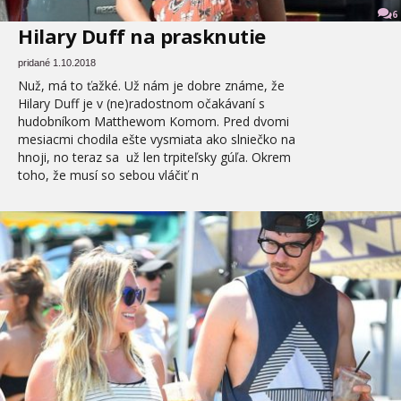
6
Hilary Duff na prasknutie
pridané 1.10.2018
Nuž, má to ťažké. Už nám je dobre známe, že
Hilary Duff je v (ne)radostnom očakávaní s
hudobníkom Matthewom Komom. Pred dvomi
mesiacmi chodila ešte vysmiata ako slniečko na
hnoji, no teraz sa už len trpiteľsky gúľa. Okrem
toho, že musí so sebou vláčiť n