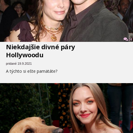
24
Niekdajšie divné páry
Hollywoodu
pridané 19.9.2021
A týchto si ešte pamätáte?