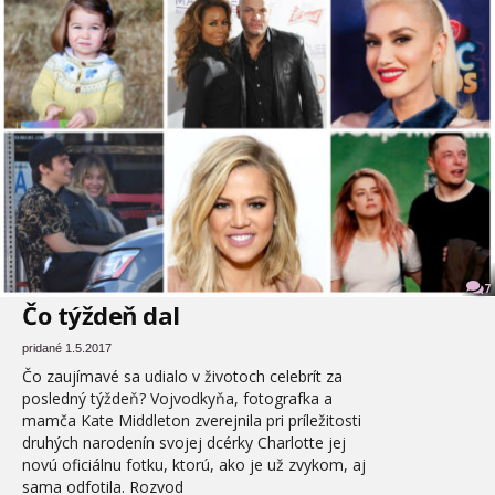
7
Čo týždeň dal
pridané 1.5.2017
Čo zaujímavé sa udialo v životoch celebrít za
posledný týždeň? Vojvodkyňa, fotografka a
mamča Kate Middleton zverejnila pri príležitosti
druhých narodenín svojej dcérky Charlotte jej
novú oficiálnu fotku, ktorú, ako je už zvykom, aj
sama odfotila. Rozvod