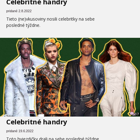
Celebritné handry
pridané 2.8.2022
Tieto (ne)vkusoviny nosili celebritky na sebe
posledné týždne.
37
Celebritné handry
pridané 19.6.2022
Toto hviezdičky drali na sebe posledné týždne.