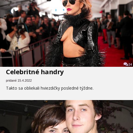
24
Celebritné handry
pridané 15.4.2022
Takto sa obliekali hviezdičky posledné týždne.