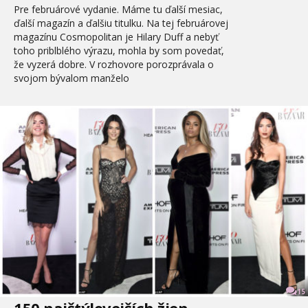
Pre februárové vydanie. Máme tu ďalší mesiac,
ďalší magazín a ďalšiu titulku. Na tej februárovej
magazínu Cosmopolitan je Hilary Duff a nebyť
toho priblblého výrazu, mohla by som povedať,
že vyzerá dobre. V rozhovore porozprávala o
svojom bývalom manželo
15
150 najštýlovejších žien