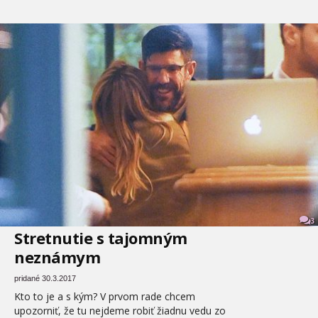
3
Stretnutie s tajomným
neznámym
pridané 30.3.2017
Kto to je a s kým? V prvom rade chcem
upozorniť, že tu nejdeme robiť žiadnu vedu zo