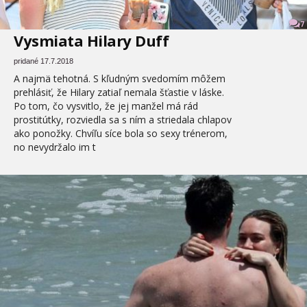
7
Vysmiata Hilary Duff
pridané 17.7.2018
A najmä tehotná. S kľudným svedomím môžem
prehlásiť, že Hilary zatiaľ nemala šťastie v láske.
Po tom, čo vysvitlo, že jej manžel má rád
prostitútky, rozviedla sa s ním a striedala chlapov
ako ponožky. Chvíľu síce bola so sexy trénerom,
no nevydržalo im t