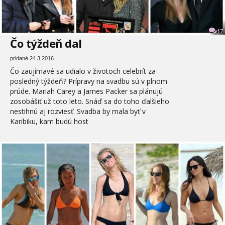
17
Čo týždeň dal
pridané 24.3.2016
Čo zaujímavé sa udialo v životoch celebrít za
posledný týždeň? Prípravy na svadbu sú v plnom
prúde. Mariah Carey a James Packer sa plánujú
zosobášiť už toto leto. Snáď sa do toho ďalšieho
nestihnú aj rozviesť. Svadba by mala byť v
Karibiku, kam budú host