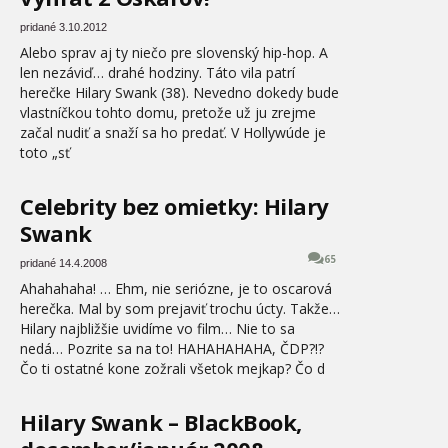
pridané 3.10.2012
Alebo sprav aj ty niečo pre slovenský hip-hop. A
len nezáviď… drahé hodziny. Táto vila patrí
herečke Hilary Swank (38). Nevedno dokedy bude
vlastníčkou tohto domu, pretože už ju zrejme
začal nudiť a snaží sa ho predať. V Hollywúde je
toto „sť
Celebrity bez omietky: Hilary
Swank
65
pridané 14.4.2008
Ahahahaha! … Ehm, nie seriózne, je to oscarová
herečka. Mal by som prejaviť trochu úcty. Takže…
Hilary najbližšie uvidíme vo film… Nie to sa
nedá… Pozrite sa na to! HAHAHAHAHA, ČDP?!?
Čo ti ostatné kone zožrali všetok mejkap? Čo d
Hilary Swank – BlackBook,