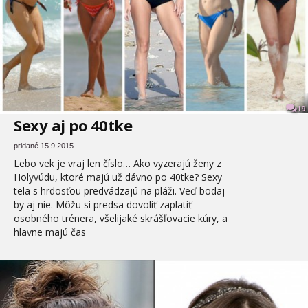
19
Sexy aj po 40tke
pridané 15.9.2015
Lebo vek je vraj len číslo… Ako vyzerajú ženy z
Holyvúdu, ktoré majú už dávno po 40tke? Sexy
tela s hrdosťou predvádzajú na pláži. Veď bodaj
by aj nie. Môžu si predsa dovoliť zaplatiť
osobného trénera, všelijaké skrášľovacie kúry, a
hlavne majú čas