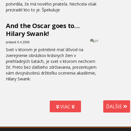
potvrdila, že má nového priateľa. Nechcela však
prezradiť kto to je. Špekuluje
And the Oscar goes to…
Hilary Swank!
21
pridané 5.4.2006
Svet v ktorom je potrebné mať dôvod na
zverejnenie obrázkov krásnych žien v
priehľadných šatách, je svet v ktorom nechcem
žiť. Preto bez ďalšieho zdržiavania, prezentujem
vám dvojnásobnú držiteľku ocenenia akadémie,
Hilary Swank:
ĎALŠIE
VIAC