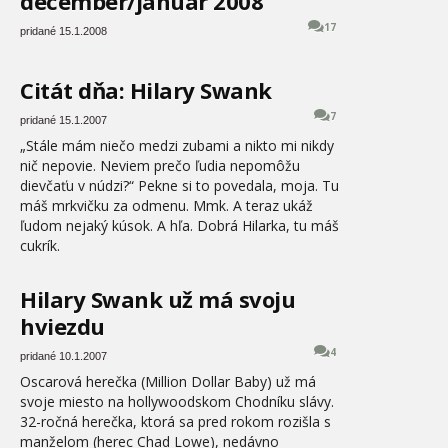
december/január 2008
17
pridané 15.1.2008
Citát dňa: Hilary Swank
7
pridané 15.1.2007
„Stále mám niečo medzi zubami a nikto mi nikdy
nič nepovie. Neviem prečo ľudia nepomôžu
dievčaťu v núdzi?“ Pekne si to povedala, moja. Tu
máš mrkvičku za odmenu. Mmk. A teraz ukáž
ľudom nejaký kúsok. A hľa. Dobrá Hilarka, tu máš
cukrík.
Hilary Swank už má svoju
hviezdu
4
pridané 10.1.2007
Oscarová herečka (Million Dollar Baby) už má
svoje miesto na hollywoodskom Chodníku slávy.
32-ročná herečka, ktorá sa pred rokom rozišla s
manželom (herec Chad Lowe), nedávno