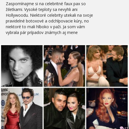
Zaspomínajme si na celebritné faux pax so
žiletkami. Vysoké teploty sa nevyhli ani
Hollywoodu. Niektoré celebrity utekali na svoje
pravidelné botoxové a odchlpovacie kúry, no
niektoré to mali hlboko v paži. Ja som vám
vybrala pár prípadov známych aj mene
17