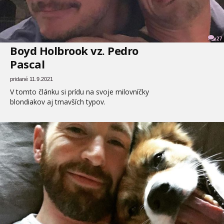
27
Boyd Holbrook vz. Pedro
Pascal
pridané 11.9.2021
V tomto článku si prídu na svoje milovníčky
blondiakov aj tmavších typov.