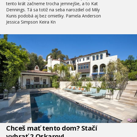
tento krát začneme trocha jemnejšie, a to Kat
Dennings. Tá sa totiž na seba narozdiel od Mily
Kunis podobá aj bez omietky. Pamela Anderson
Jessica Simpson Keira Kn
29
Chceš mať tento dom? Stačí
vyhrať 2 Oskarov!