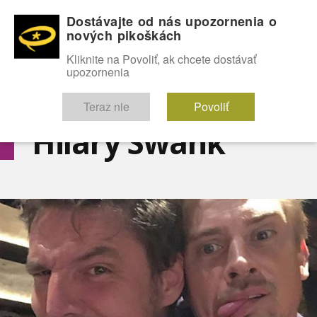
Dostávajte od nás upozornenia o
nových pikoškách
OMG!
SEXICE
ŠTÝL
CELEBRITY
hABECEDA
FÓRUM
Kliknite na Povoliť, ak chcete dostávať
upozornenia
Diskutuje vo FÓRACH
Teraz nie
Povoliť
Hilary Swank