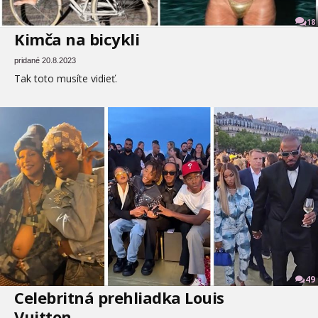
18
Kimča na bicykli
pridané 20.8.2023
Tak toto musíte vidieť.
49
Celebritná prehliadka Louis
Vuitton