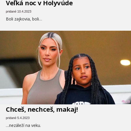
Veľká noc v Holyvúde
pridané 10.4.2023
Boli zajkovia, boli…
29
Chceš, nechceš, makaj!
pridané 5.4.2023
…nezáleží na veku.