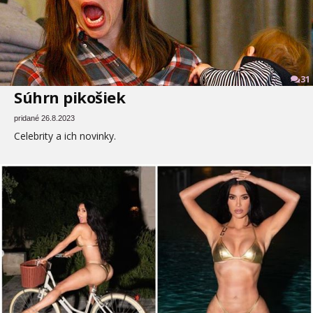
31
Súhrn pikošiek
pridané 26.8.2023
Celebrity a ich novinky.