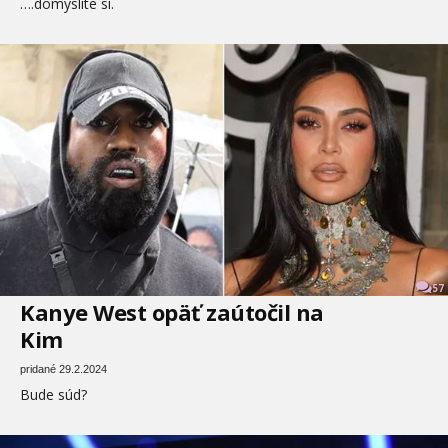
….domyslite si.
57
Kanye West opäť zaútočil na
Kim
pridané 29.2.2024
Bude súd?