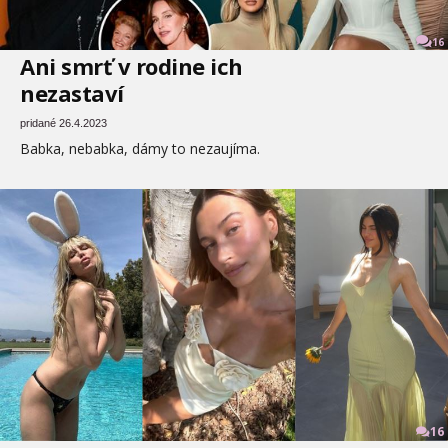
16
Ani smrť v rodine ich
nezastaví
pridané 26.4.2023
Babka, nebabka, dámy to nezaujíma.
16