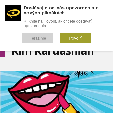
Dostávajte od nás upozornenia o
nových pikoškách
OMG!
SEXICE
ŠTÝL
CELEBRITY
hABECEDA
FÓRUM
Kliknite na Povoliť, ak chcete dostávať
upozornenia
Diskutuje vo FÓRACH
Teraz nie
Povoliť
Kim Kardashian