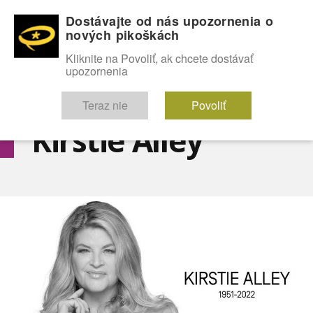
Dostávajte od nás upozornenia o
nových pikoškách
OMG!
SEXICE
ŠTÝL
CELEBRITY
hABECEDA
FÓRUM
Kliknite na Povoliť, ak chcete dostávať
upozornenia
Diskutuje vo FÓRACH
Teraz nie
Povoliť
Kirstie Alley