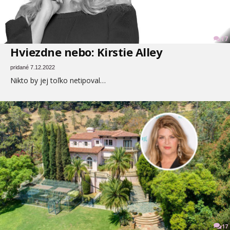
17
Hviezdne nebo: Kirstie Alley
pridané 7.12.2022
Nikto by jej toľko netipoval…
17