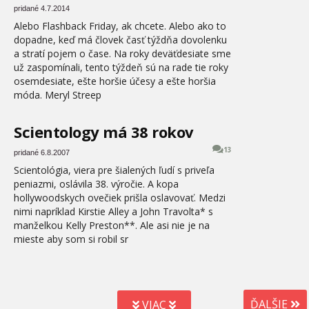
pridané 4.7.2014
Alebo Flashback Friday, ak chcete. Alebo ako to
dopadne, keď má človek časť týždňa dovolenku
a stratí pojem o čase. Na roky deväťdesiate sme
už zaspomínali, tento týždeň sú na rade tie roky
osemdesiate, ešte horšie účesy a ešte horšia
móda. Meryl Streep
Scientology má 38 rokov
13
pridané 6.8.2007
Scientológia, viera pre šialených ľudí s priveľa
peniazmi, oslávila 38. výročie. A kopa
hollywoodskych ovečiek prišla oslavovať. Medzi
nimi napríklad Kirstie Alley a John Travolta* s
manželkou Kelly Preston**. Ale asi nie je na
mieste aby som si robil sr
ĎALŠIE
VIAC