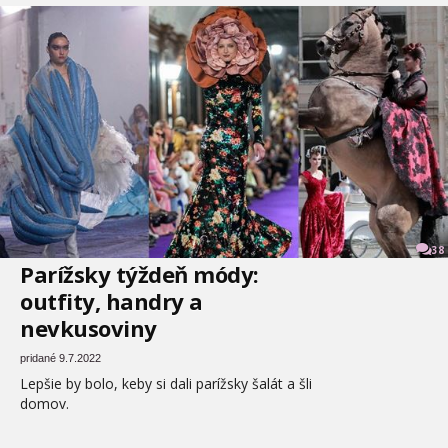
38
Parížsky týždeň módy:
outfity, handry a
nevkusoviny
pridané 9.7.2022
Lepšie by bolo, keby si dali parížsky šalát a šli
domov.