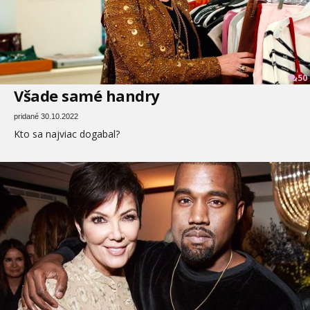
50
Všade samé handry
pridané 30.10.2022
Kto sa najviac dogabal?