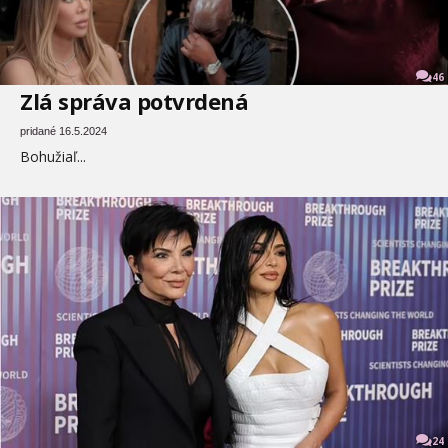
46
Zlá správa potvrdená
pridané 16.5.2024
Bohužiaľ...
24