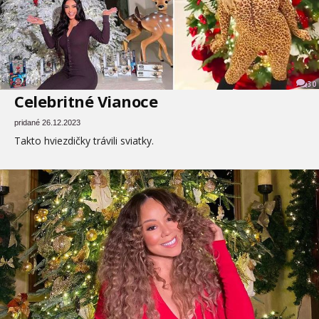
30
Celebritné Vianoce
pridané 26.12.2023
Takto hviezdičky trávili sviatky.