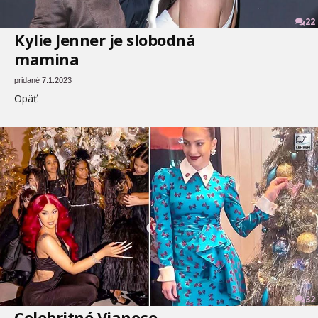
22
Kylie Jenner je slobodná
mamina
pridané 7.1.2023
Opäť.
32
Celebritné Vianoce