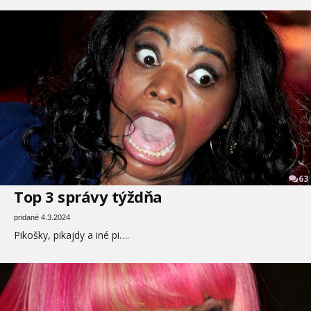
63
Top 3 správy týždňa
pridané 4.3.2024
Pikošky, pikajdy a iné pi….