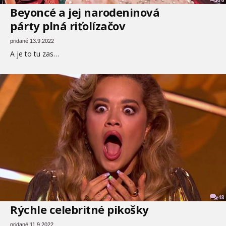
36
Beyoncé a jej narodeninová
párty plná riťolízačov
pridané 13.9.2022
A je to tu zas…
48
Rýchle celebritné pikošky
pridané 11.9.2022