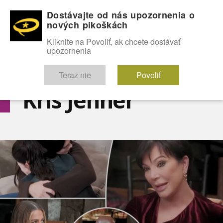
Dostávajte od nás upozornenia o
nových pikoškách
OMG!
SEXICE
ŠTÝL
CELEBRITY
hABECEDA
FÓRUM
Kliknite na Povoliť, ak chcete dostávať
upozornenia
Diskutuje vo FÓRACH
Teraz nie
Povoliť
Kris Jenner