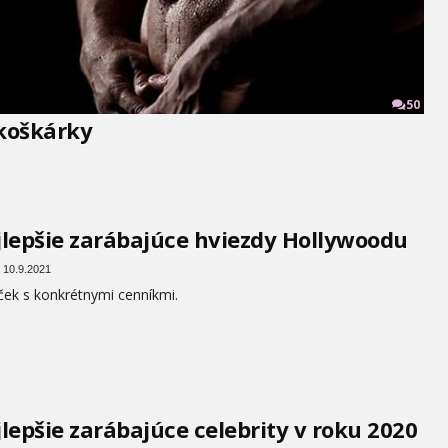
50
koškárky
lepšie zarábajúce hviezdy Hollywoodu
 10.9.2021
ček s konkrétnymi cenníkmi.
lepšie zarábajúce celebrity v roku 2020