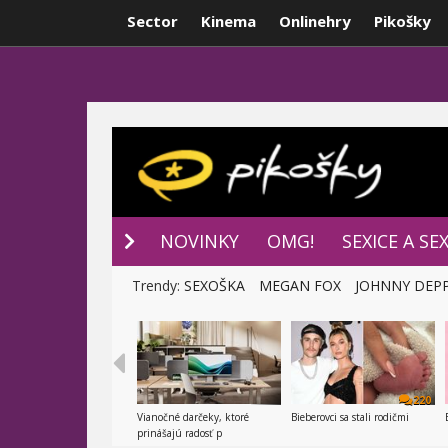
Sector
Kinema
Onlinehry
Pikošky
NOVINKY
P
NOVINKY
OMG!
SEXICE A SE
Trendy:
SEXOŠKA
MEGAN FOX
JOHNNY DEP
220
Vianočné darčeky, ktoré
Bieberovci sa stali rodičmi
prinášajú radosť p