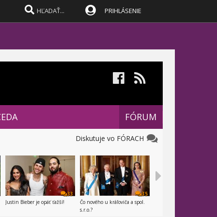
PRIHLÁSENIE
CEDA
FÓRUM
Diskutuje vo FÓRACH
33
35
Justin Bieber je opäť ťažší!
Čo nového u kráľoviča a spol.
s.r.o.?