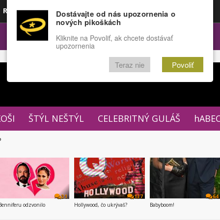
Rozprávky
Funny
Docu
Dostávajte od nás upozornenia o
nových pikoškách
OPULÁRNE
FÓRUM
Kliknite na Povoliť, ak chcete dostávať
upozornenia
Teraz nie
Povoliť
XOŠI
ŠTÝL NEŠTÝL
CELEBRITNÝ GULÁŠ
hABE
P
31
137
64
Benniferu odzvonilo
Hollywood, čo ukrývaš?
Babyboom!