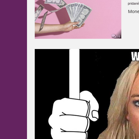
pridané
Mone
36