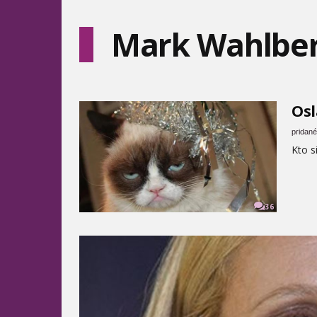
Mark Wahlbe
Osl
pridané
Kto si
36