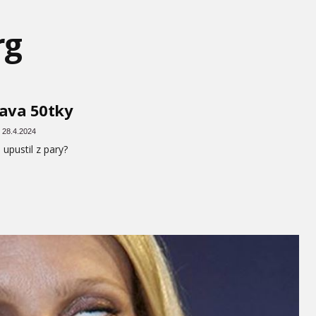
rg
ava 50tky
 28.4.2024
 upustil z pary?