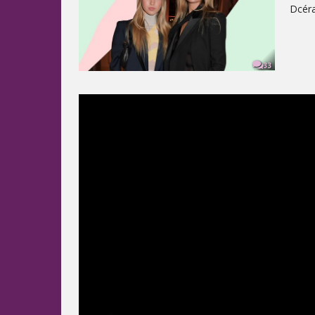
Dcéra
33