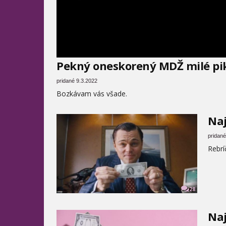
Pekný oneskorený MDŽ milé pi
pridané 9.3.2022
Bozkávam vás všade.
Naj
pridané
Rebrí
28
Naj