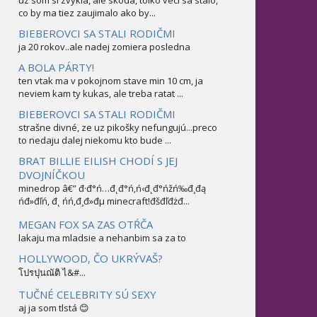
uz som si zvykla, ale skoda, tolko veci sa stalo,
co by ma tiez zaujimalo ako by...
BIEBEROVCI SA STALI RODIČMI
ja 20 rokov..ale nadej zomiera posledna
A BOLA PÁRTY!
ten vtak ma v pokojnom stave min 10 cm, ja
neviem kam ty kukas, ale treba ratat ...
BIEBEROVCI SA STALI RODIČMI
strašne divné, ze uz pikošky nefungujú...preco
to nedaju dalej niekomu kto bude ...
BRAT BILLIE EILISH CHODÍ S JEJ
DVOJNÍČKOU
minedrop â€” đ·đ°ń…đ˛đ°ń‚ń‹đ˛đ°ńžń‰đ¸đą
ńđ»đľń‚ đ˛ ńń‚đ¸đ»đµ minecraft!đšđľđżđ...
MEGAN FOX SA ZAS OTŔČA
lakaju ma mladsie a nehanbim sa za to
HOLLYWOOD, ČO UKRÝVAŠ?
โปรปุนณัติ ไ&#...
TUČNÉ CELEBRITY SÚ SEXY
aj ja som tlstá 😊