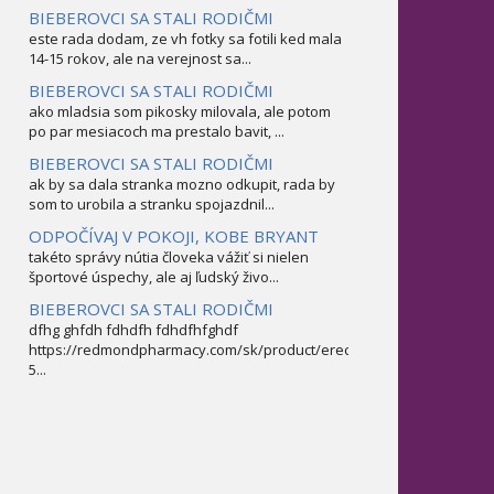
BIEBEROVCI SA STALI RODIČMI
este rada dodam, ze vh fotky sa fotili ked mala
14-15 rokov, ale na verejnost sa...
BIEBEROVCI SA STALI RODIČMI
ako mladsia som pikosky milovala, ale potom
po par mesiacoch ma prestalo bavit, ...
BIEBEROVCI SA STALI RODIČMI
ak by sa dala stranka mozno odkupit, rada by
som to urobila a stranku spojazdnil...
ODPOČÍVAJ V POKOJI, KOBE BRYANT
takéto správy nútia človeka vážiť si nielen
športové úspechy, ale aj ľudský živo...
BIEBEROVCI SA STALI RODIČMI
dfhg ghfdh fdhdfh fdhdfhfghdf
https://redmondpharmacy.com/sk/product/erectofil-
5...