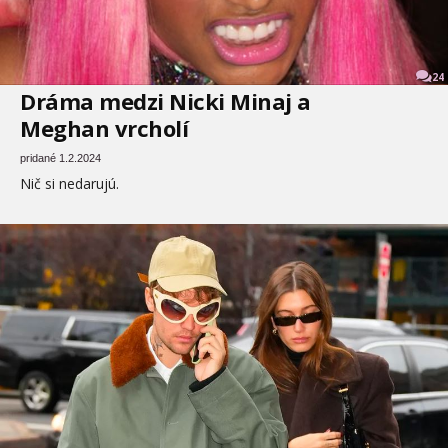
24
Dráma medzi Nicki Minaj a
Meghan vrcholí
pridané 1.2.2024
Nič si nedarujú.