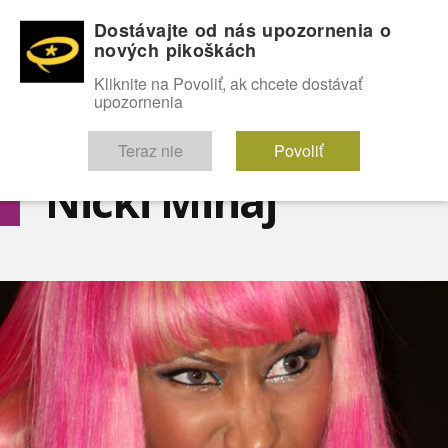
Dostávajte od nás upozornenia o
nových pikoškách
OMG!
SEXICE
ŠTÝL
CELEBRITY
hABECEDA
FÓRUM
Kliknite na Povoliť, ak chcete dostávať
upozornenia
Diskutuje vo FÓRACH
Teraz nie
Povoliť
Nicki Minaj