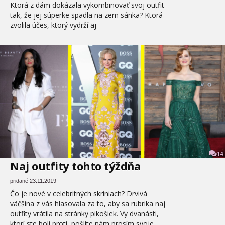
Ktorá z dám dokázala vykombinovať svoj outfit
tak, že jej súperke spadla na zem sánka? Ktorá
zvolila účes, ktorý vydrží aj
14
Naj outfity tohto týždňa
pridané 23.11.2019
Čo je nové v celebritných skriniach? Drvivá
väčšina z vás hlasovala za to, aby sa rubrika naj
outfity vrátila na stránky pikošiek. Vy dvanásti,
ktorí ste boli proti, pošlite nám prosím svoje