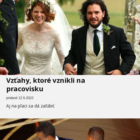
36
Vzťahy, ktoré vznikli na
pracovisku
pridané 12.5.2022
Aj na pľaci sa dá zaľúbiť.