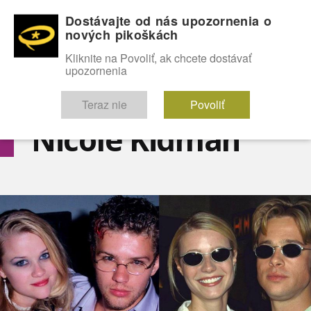
Dostávajte od nás upozornenia o
nových pikoškách
OMG!
SEXICE
ŠTÝL
CELEBRITY
hABECEDA
FÓRUM
Kliknite na Povoliť, ak chcete dostávať
upozornenia
Diskutuje vo FÓRACH
Teraz nie
Povoliť
Nicole Kidman