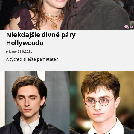
24
Niekdajšie divné páry
Hollywoodu
pridané 19.9.2021
A týchto si ešte pamätáte?