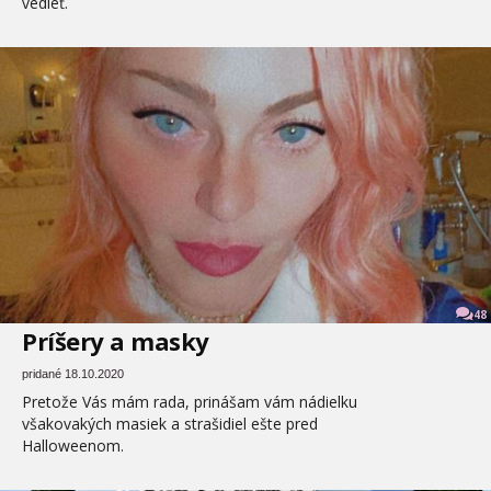
vedieť.
48
Príšery a masky
pridané 18.10.2020
Pretože Vás mám rada, prinášam vám nádielku
všakovakých masiek a strašidiel ešte pred
Halloweenom.