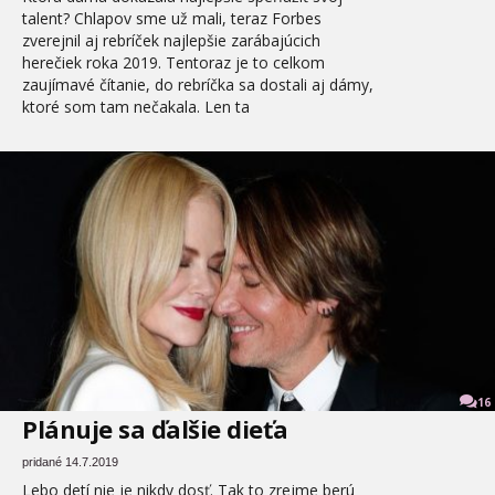
talent? Chlapov sme už mali, teraz Forbes
zverejnil aj rebríček najlepšie zarábajúcich
herečiek roka 2019. Tentoraz je to celkom
zaujímavé čítanie, do rebríčka sa dostali aj dámy,
ktoré som tam nečakala. Len ta
16
Plánuje sa ďalšie dieťa
pridané 14.7.2019
Lebo detí nie je nikdy dosť. Tak to zrejme berú