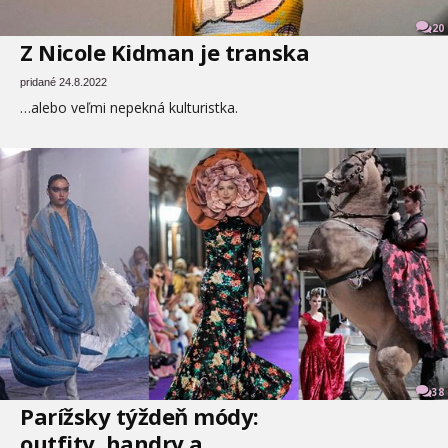
20
Z Nicole Kidman je transka
pridané 24.8.2022
…alebo veľmi nepekná kulturistka.
38
Parížsky týždeň módy:
outfity, handry a