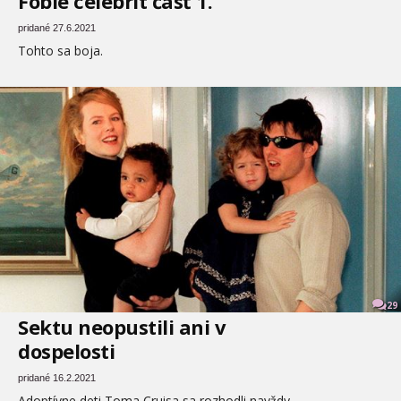
Fóbie celebrít časť 1.
pridané 27.6.2021
Tohto sa boja.
29
Sektu neopustili ani v
dospelosti
pridané 16.2.2021
Adoptívne deti Toma Cruisa sa rozhodli navždy