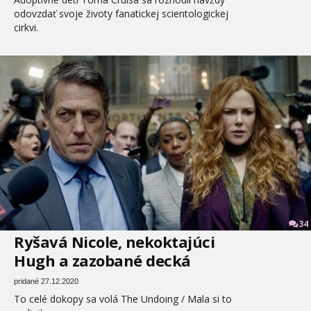
odovzdať svoje životy fanatickej scientologickej
cirkvi.
34
Ryšavá Nicole, nekoktajúci
Hugh a zazobané decká
pridané 27.12.2020
To celé dokopy sa volá The Undoing / Mala si to