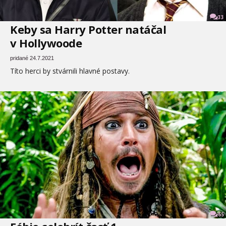
33
Keby sa Harry Potter natáčal
v Hollywoode
pridané 24.7.2021
Títo herci by stvárnili hlavné postavy.
65