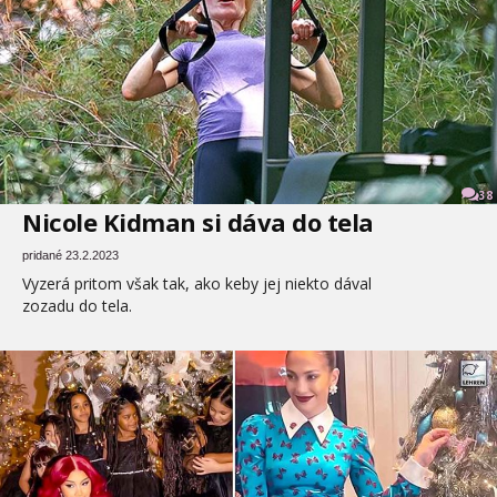
38
Nicole Kidman si dáva do tela
pridané 23.2.2023
Vyzerá pritom však tak, ako keby jej niekto dával
zozadu do tela.