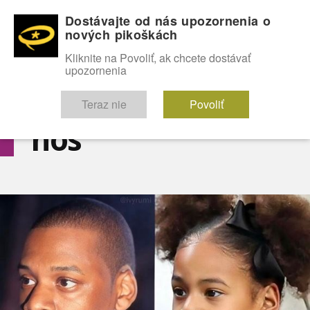
Dostávajte od nás upozornenia o
nových pikoškách
OMG!
SEXICE
ŠTÝL
CELEBRITY
hABECEDA
FÓRUM
Kliknite na Povoliť, ak chcete dostávať
upozornenia
Diskutuje vo FÓRACH
Teraz nie
Povoliť
nos