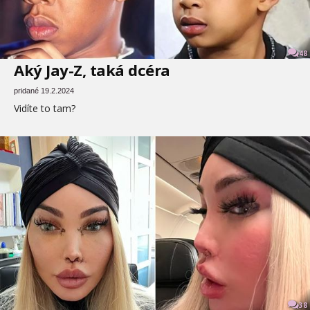
48
Aký Jay-Z, taká dcéra
pridané 19.2.2024
Vidíte to tam?
38