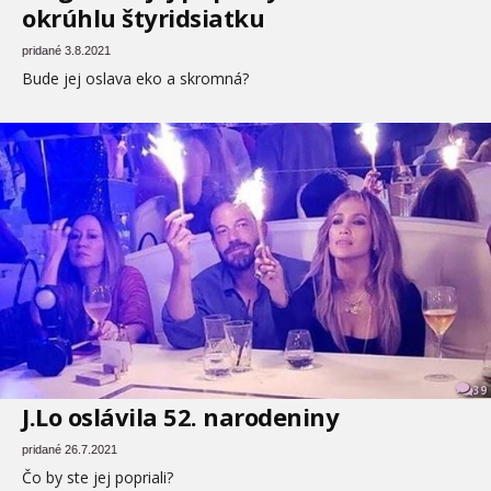
okrúhlu štyridsiatku
pridané 3.8.2021
Bude jej oslava eko a skromná?
39
J.Lo oslávila 52. narodeniny
pridané 26.7.2021
Čo by ste jej popriali?