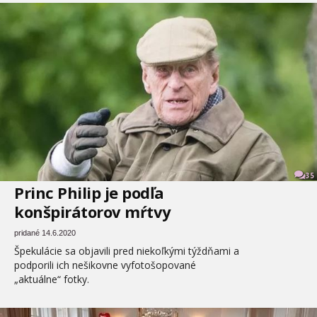
35
Princ Philip je podľa
konšpirátorov mŕtvy
pridané 14.6.2020
Špekulácie sa objavili pred niekoľkými týždňami a
podporili ich nešikovne vyfotošopované
„aktuálne“ fotky.