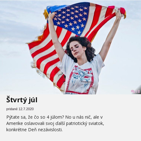
18
Štvrtý júl
pridané 12.7.2020
Pýtate sa, že čo so 4 júlom? No u nás nič, ale v
Amerike oslavovali svoj ďalší patriotický sviatok,
konkrétne Deň nezávislosti.