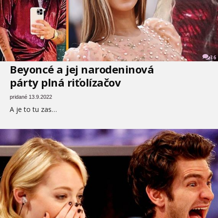
36
Beyoncé a jej narodeninová
párty plná riťolízačov
pridané 13.9.2022
A je to tu zas…