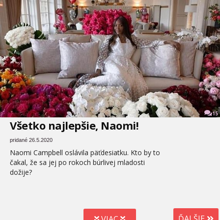
15
Všetko najlepšie, Naomi!
pridané 26.5.2020
Naomi Campbell oslávila päťdesiatku. Kto by to
čakal, že sa jej po rokoch búrlivej mladosti
dožije?
ĎALŠIE
VIAC