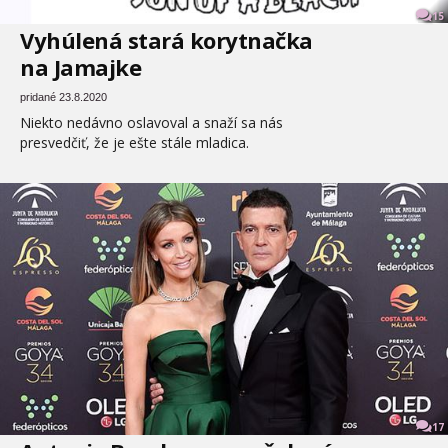
15
Vyhúlená stará korytnačka
na Jamajke
pridané 23.8.2020
Niekto nedávno oslavoval a snaží sa nás
presvedčiť, že je ešte stále mladica.
17