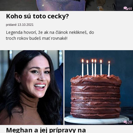
60
Koho sú toto cecky?
pridané 13.10.2021
Legenda hovorí, že ak na článok neklikneš, do
troch rokov budeš mať rovnaké!
20
Meghan a jej prípravy na