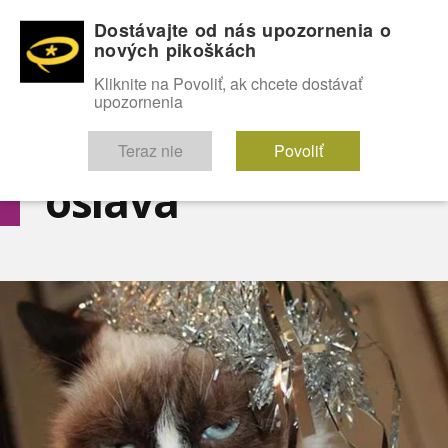
Dostávajte od nás upozornenia o
nových pikoškách
OMG!
SEXICE
ŠTÝL
CELEBRITY
hABECEDA
FÓRUM
Kliknite na Povoliť, ak chcete dostávať
upozornenia
Diskutuje vo FÓRACH
Teraz nie
Povoliť
oslava