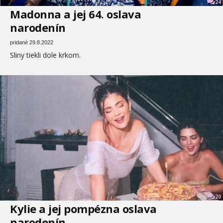
24
Madonna a jej 64. oslava
narodenín
pridané 29.8.2022
Sliny tiekli dole krkom.
20
Kylie a jej pompézna oslava
narodenín