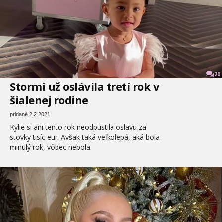
20
Stormi už oslávila tretí rok v
šialenej rodine
pridané 2.2.2021
Kylie si ani tento rok neodpustila oslavu za
stovky tisíc eur. Avšak taká veľkolepá, aká bola
minulý rok, vôbec nebola.