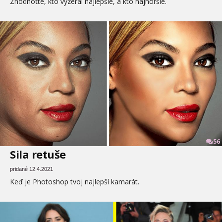
Zhodnoťte, kto vyzeral najlepšie, a kto najhoršie.
56
Sila retuše
pridané 12.4.2021
Keď je Photoshop tvoj najlepší kamarát.