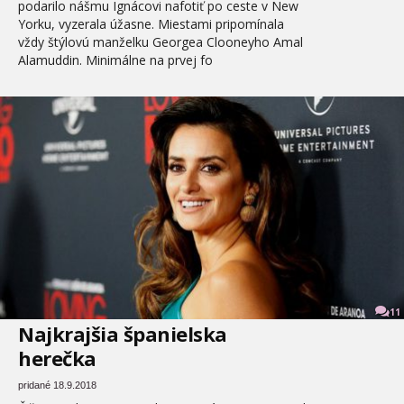
podarilo nášmu Ignácovi nafotiť po ceste v New
Yorku, vyzerala úžasne. Miestami pripomínala
vždy štýlovú manželku Georgea Clooneyho Amal
Alamuddin. Minimálne na prvej fo
11
Najkrajšia španielska
herečka
pridané 18.9.2018