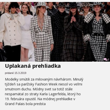
7
Uplakaná prehliadka
pridané 15.3.2019
Modelky smútili za milovaným návrhárom. Minulý
týždeň sa parížsky Fashion Week niesol vo veľmi
smutnom duchu. Módny svet sa totiž stále
nespamätal zo straty Karla Lagerfelda, ktorý ho
19. februára opustil. Na módnej prehliadke v
Grand Palais bola predsta