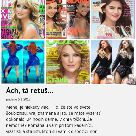
14
Ách, tá retuš…
pridané 5.1.2017
Menej je niekedy viac… To, že ste vo svete
šoubiznisu, vraj znamená aj to, že máte vyzerať
dokonalo. 24 hodín denne, 7 dni v týždni. Že
nemožné? Pomáhajú vám pri tom kaderníci,
vizážisti a stajlisti, ktorí sú vám k dispozícii non-