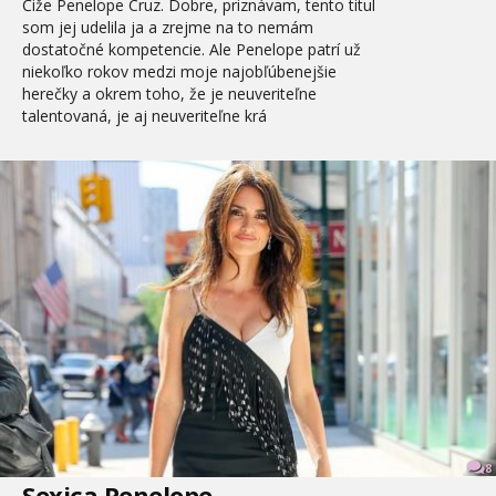
Čiže Penelope Cruz. Dobre, priznávam, tento titul
som jej udelila ja a zrejme na to nemám
dostatočné kompetencie. Ale Penelope patrí už
niekoľko rokov medzi moje najobľúbenejšie
herečky a okrem toho, že je neuveriteľne
talentovaná, je aj neuveriteľne krá
8
Sexica Penelope