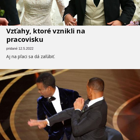
36
Vzťahy, ktoré vznikli na
pracovisku
pridané 12.5.2022
Aj na pľaci sa dá zaľúbiť.