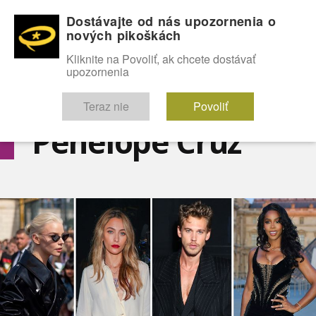
Dostávajte od nás upozornenia o
nových pikoškách
OMG!
SEXICE
ŠTÝL
CELEBRITY
hABECEDA
FÓRUM
Kliknite na Povoliť, ak chcete dostávať
upozornenia
Diskutuje vo FÓRACH
Teraz nie
Povoliť
Penelope Cruz