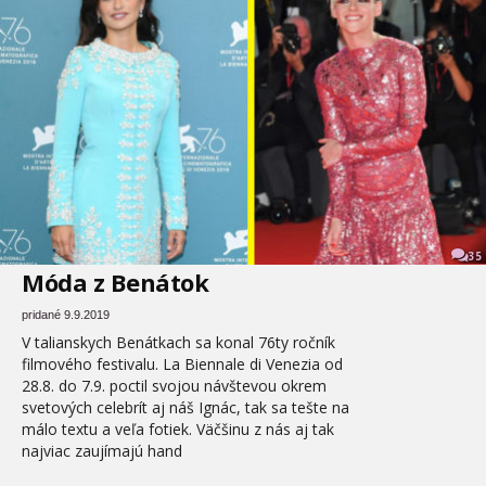
35
Móda z Benátok
pridané 9.9.2019
V talianskych Benátkach sa konal 76ty ročník
filmového festivalu. La Biennale di Venezia od
28.8. do 7.9. poctil svojou návštevou okrem
svetových celebrít aj náš Ignác, tak sa tešte na
málo textu a veľa fotiek. Väčšinu z nás aj tak
najviac zaujímajú hand