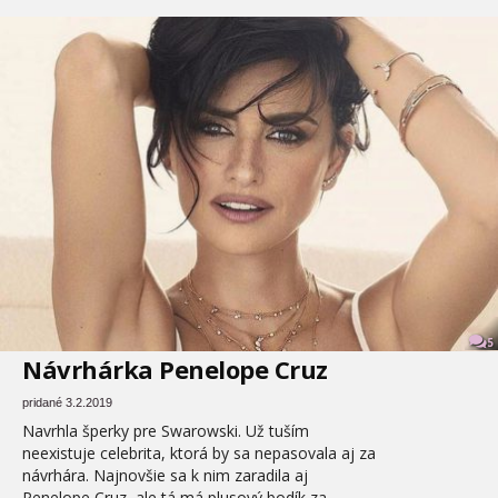
5
Návrhárka Penelope Cruz
pridané 3.2.2019
Navrhla šperky pre Swarowski. Už tuším
neexistuje celebrita, ktorá by sa nepasovala aj za
návrhára. Najnovšie sa k nim zaradila aj
Penelope Cruz, ale tá má plusový bodík za