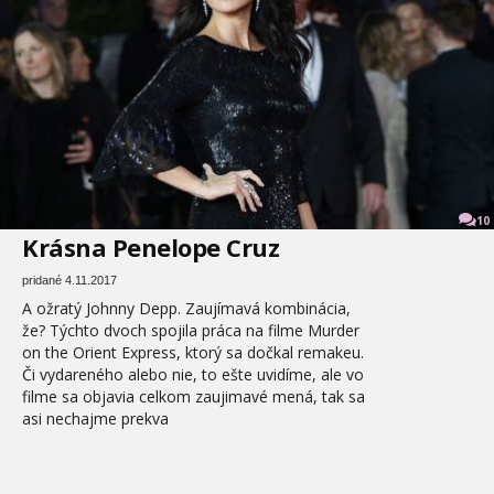
10
Krásna Penelope Cruz
pridané 4.11.2017
A ožratý Johnny Depp. Zaujímavá kombinácia,
že? Týchto dvoch spojila práca na filme Murder
on the Orient Express, ktorý sa dočkal remakeu.
Či vydareného alebo nie, to ešte uvidíme, ale vo
filme sa objavia celkom zaujimavé mená, tak sa
asi nechajme prekva