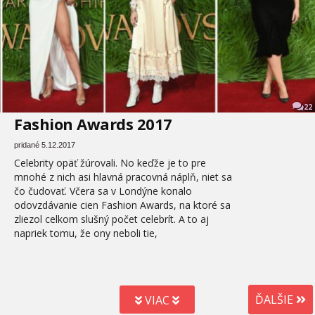
22
Fashion Awards 2017
pridané 5.12.2017
Celebrity opäť žúrovali. No keďže je to pre
mnohé z nich asi hlavná pracovná náplň, niet sa
čo čudovať. Včera sa v Londýne konalo
odovzdávanie cien Fashion Awards, na ktoré sa
zliezol celkom slušný počet celebrít. A to aj
napriek tomu, že ony neboli tie,
ĎALŠIE
VIAC