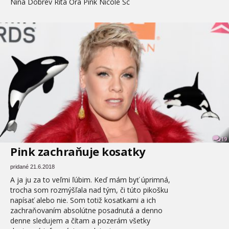
Nina Dobrev Rita Ora Pink Nicole Sc
19
Pink zachraňuje kosatky
pridané 21.6.2018
A ja ju za to veľmi ľúbim. Keď mám byť úprimná,
trocha som rozmýšľala nad tým, či túto pikošku
napísať alebo nie. Som totiž kosatkami a ich
zachraňovaním absolútne posadnutá a denno
denne sledujem a čítam a pozerám všetky