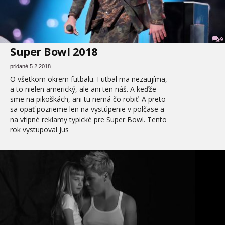
9
Super Bowl 2018
pridané 5.2.2018
O všetkom okrem futbalu. Futbal ma nezaujíma,
a to nielen americký, ale ani ten náš. A keďže
sme na pikoškách, ani tu nemá čo robiť. A preto
sa opäť pozrieme len na vystúpenie v polčase a
na vtipné reklamy typické pre Super Bowl. Tento
rok vystupoval Jus