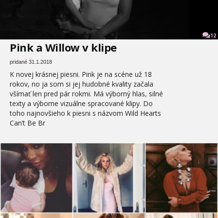
12
Pink a Willow v klipe
pridané 31.1.2018
K novej krásnej piesni. Pink je na scéne už 18
rokov, no ja som si jej hudobné kvality začala
všímať len pred pár rokmi. Má výborný hlas, silné
texty a výborne vizuálne spracované klipy. Do
toho najnovšieho k piesni s názvom Wild Hearts
Can’t Be Br