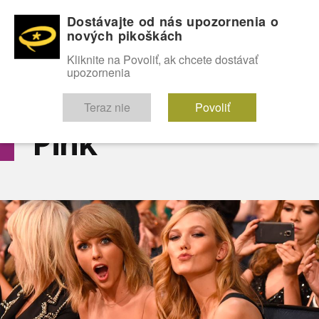
Dostávajte od nás upozornenia o
nových pikoškách
OMG!
SEXICE
ŠTÝL
CELEBRITY
hABECEDA
FÓRUM
Kliknite na Povoliť, ak chcete dostávať
upozornenia
Diskutuje vo FÓRACH
Teraz nie
Povoliť
Pink