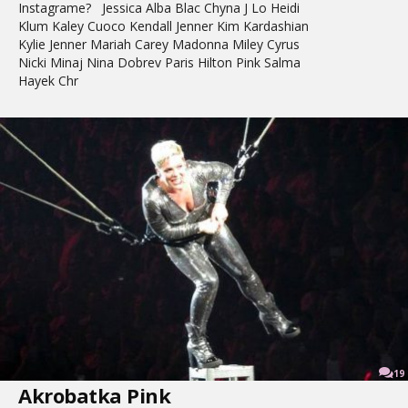
Instagrame? Jessica Alba Blac Chyna J Lo Heidi
Klum Kaley Cuoco Kendall Jenner Kim Kardashian
Kylie Jenner Mariah Carey Madonna Miley Cyrus
Nicki Minaj Nina Dobrev Paris Hilton Pink Salma
Hayek Chr
19
Akrobatka Pink