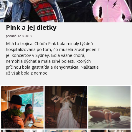
7
Pink a jej dietky
pridané 12.8.2018
Milá to trojica. Chúďa Pink bola minulý týždeň
hospitalizovaná po tom, čo musela zrušiť jeden z
jej koncertov v Sydney. Bola vážne chorá,
nemohla dýchať a mala silné bolesti, ktorých
príčinou bola gastritída a dehydratácia. Našťastie
už však bola z nemoc