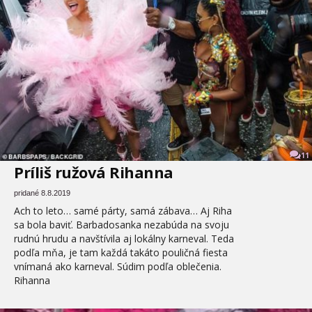
11
Príliš ružová Rihanna
pridané 8.8.2019
Ach to leto… samé párty, samá zábava… Aj Riha
sa bola baviť. Barbadosanka nezabúda na svoju
rudnú hrudu a navštívila aj lokálny karneval. Teda
podľa mňa, je tam každá takáto pouličná fiesta
vnímaná ako karneval. Súdim podľa oblečenia.
Rihanna