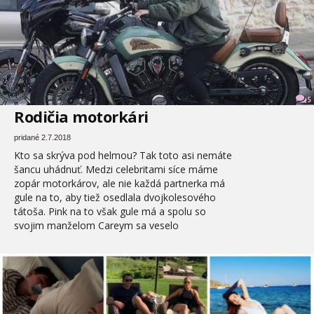
5
Rodičia motorkári
pridané 2.7.2018
Kto sa skrýva pod helmou? Tak toto asi nemáte
šancu uhádnuť. Medzi celebritami síce máme
zopár motorkárov, ale nie každá partnerka má
gule na to, aby tiež osedlala dvojkolesového
tátoša. Pink na to však gule má a spolu so
svojim manželom Careym sa veselo