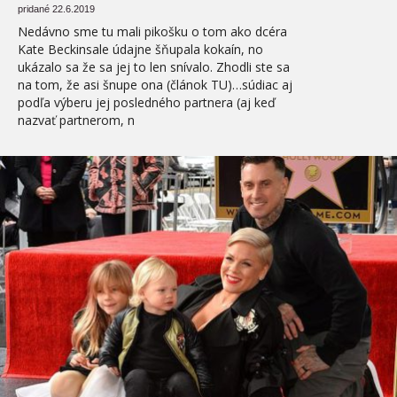
pridané 22.6.2019
Nedávno sme tu mali pikošku o tom ako dcéra
Kate Beckinsale údajne šňupala kokaín, no
ukázalo sa že sa jej to len snívalo. Zhodli ste sa
na tom, že asi šnupe ona (článok TU)…súdiac aj
podľa výberu jej posledného partnera (aj keď
nazvať partnerom, n