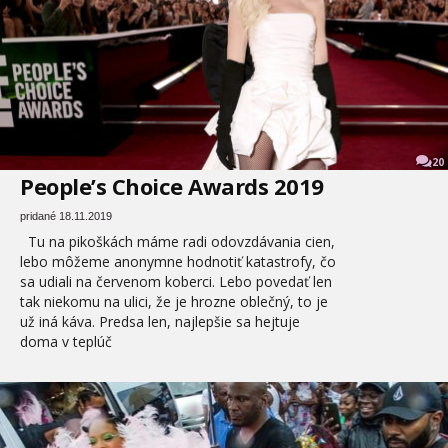
20
People’s Choice Awards 2019
pridané 18.11.2019
Tu na pikoškách máme radi odovzdávania cien,
lebo môžeme anonymne hodnotiť katastrofy, čo
sa udiali na červenom koberci. Lebo povedať len
tak niekomu na ulici, že je hrozne oblečný, to je
už iná káva. Predsa len, najlepšie sa hejtuje
doma v teplúč