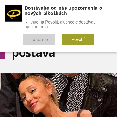
Dostávajte od nás upozornenia o
nových pikoškách
OMG!
SEXICE
ŠTÝL
CELEBRITY
hABECEDA
FÓRUM
Kliknite na Povoliť, ak chcete dostávať
upozornenia
Diskutuje vo FÓRACH
Teraz nie
Povoliť
postava