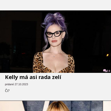
34
Kelly má asi rada zelí
pridané 27.10.2023
Či?