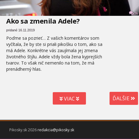
26
Ako sa zmenila Adele?
pridané 16.11.2019
Poďme sa pozrieť… Z vašich komentárov som
vyčítala, že by ste si priali pikošku o tom, ako sa
má Adele. Konkrétne vás zaujímala jej zmena
životného štýlu. Adele vždy bola žena kyprejších
tvarov. To však nič nemenilo na tom, že má
prenádherný hlas.
ĎALŠIE
VIAC
Pikosky.sk 2026
redakcia@pikosky.sk