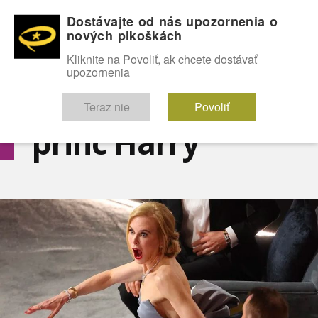
Dostávajte od nás upozornenia o
nových pikoškách
OMG!
SEXICE
ŠTÝL
CELEBRITY
hABECEDA
FÓRUM
Kliknite na Povoliť, ak chcete dostávať
upozornenia
Diskutuje vo FÓRACH
Teraz nie
Povoliť
princ Harry