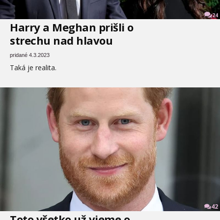
24
Harry a Meghan prišli o
strechu nad hlavou
pridané 4.3.2023
Taká je realita.
42
Toto všetko už vieme o