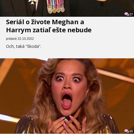
27
Seriál o živote Meghan a
Harrym zatiaľ ešte nebude
pridané 22.10.2022
Och, taká “škoda”.
48