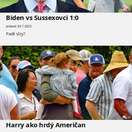
20
Biden vs Sussexovci 1:0
pridané 29.7.2023
Padli slzy?
26
Harry ako hrdý Američan