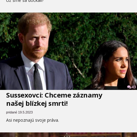
Už sme sa dočkali?
43
Sussexovci: Chceme záznamy
našej blízkej smrti!
pridané 19.5.2023
Asi nepoznajú svoje práva.