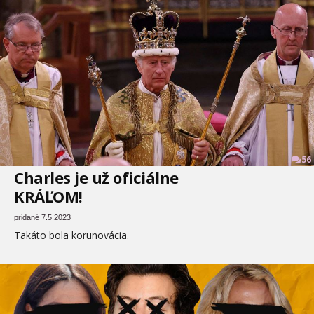
56
Charles je už oficiálne
KRÁĽOM!
pridané 7.5.2023
Takáto bola korunovácia.