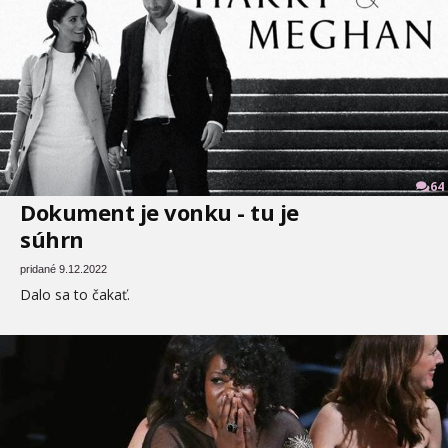
64
Dokument je vonku - tu je
súhrn
pridané 9.12.2022
Dalo sa to čakať.