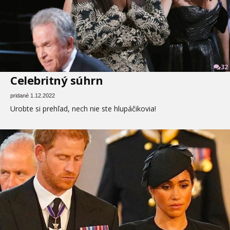
32
Celebritný súhrn
pridané 1.12.2022
Urobte si prehľad, nech nie ste hlupáčikovia!