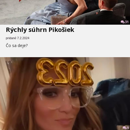
31
Rýchly súhrn Pikošiek
pridané 7.2.2024
Čo sa deje?
9