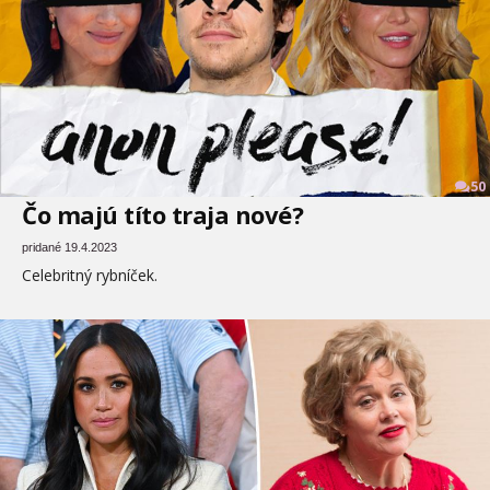
50
Čo majú títo traja nové?
pridané 19.4.2023
Celebritný rybníček.