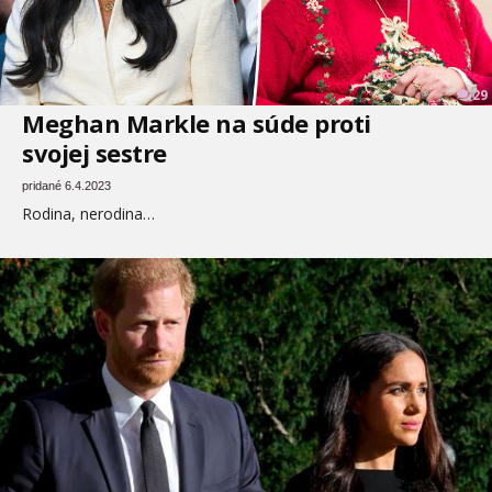
29
Meghan Markle na súde proti
svojej sestre
pridané 6.4.2023
Rodina, nerodina…