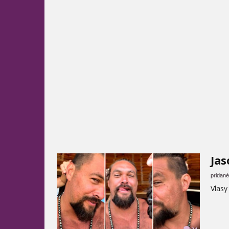
Jas
pridané
Vlasy