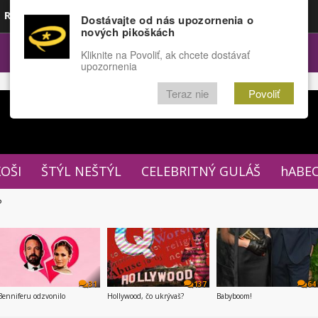
Rozprávky
Funny
Docu
Dostávajte od nás upozornenia o
nových pikoškách
OPULÁRNE
FÓRUM
Kliknite na Povoliť, ak chcete dostávať
upozornenia
Teraz nie
Povoliť
XOŠI
ŠTÝL NEŠTÝL
CELEBRITNÝ GULÁŠ
hABE
P
31
137
64
Benniferu odzvonilo
Hollywood, čo ukrývaš?
Babyboom!