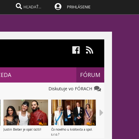
PRIHLÁSENIE
CEDA
FÓRUM
Diskutuje vo FÓRACH
33
35
Justin Bieber je opäť ťažší!
Čo nového u kráľoviča a spol.
s.r.o.?