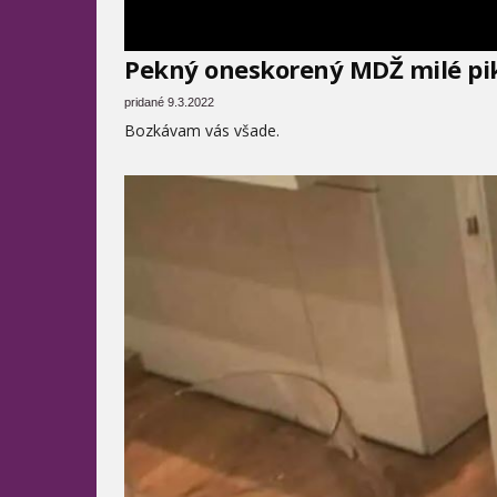
Pekný oneskorený MDŽ milé pi
pridané 9.3.2022
Bozkávam vás všade.