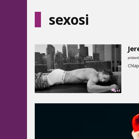
sexosi
Jer
pridané
Chlapi
44