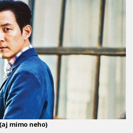
41
 (aj mimo neho)