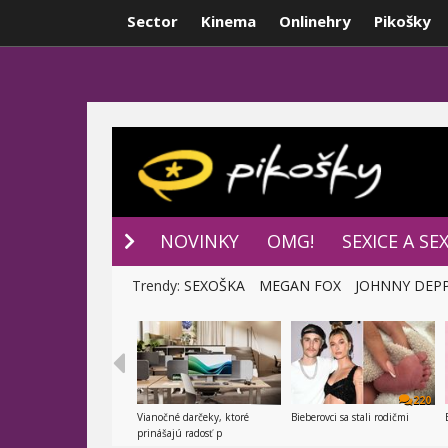
Sector
Kinema
Onlinehry
Pikošky
NOVINKY
P
NOVINKY
OMG!
SEXICE A SE
Trendy:
SEXOŠKA
MEGAN FOX
JOHNNY DEP
220
Vianočné darčeky, ktoré
Bieberovci sa stali rodičmi
prinášajú radosť p