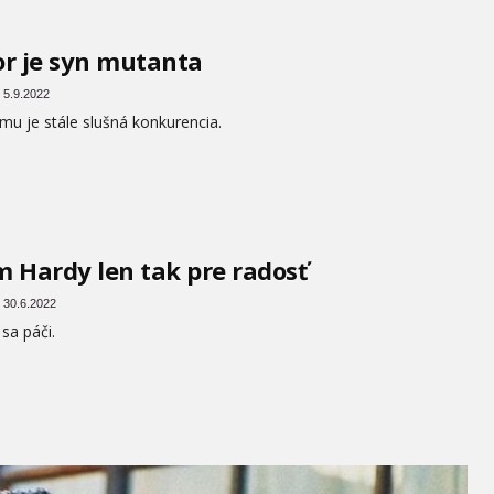
r je syn mutanta
 5.9.2022
mu je stále slušná konkurencia.
 Hardy len tak pre radosť
 30.6.2022
sa páči.