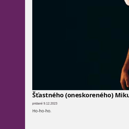
Šťastného (oneskoreného) Mik
pridané 9.12.2023
Ho-ho-ho.