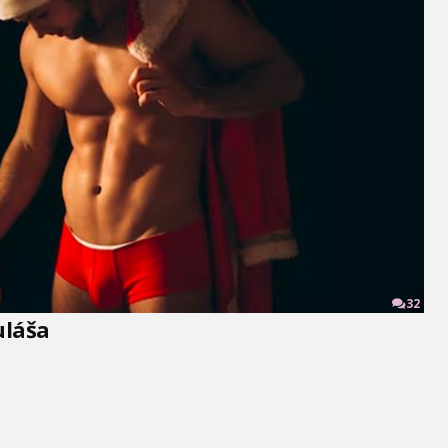
32
uláša