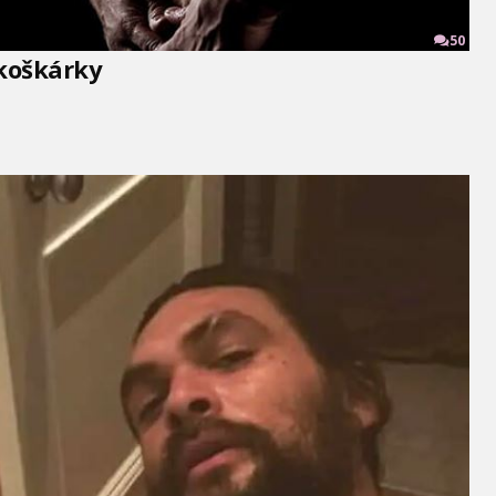
50
koškárky