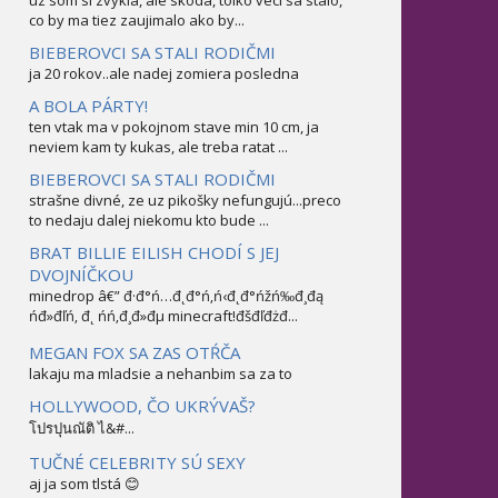
uz som si zvykla, ale skoda, tolko veci sa stalo,
co by ma tiez zaujimalo ako by...
BIEBEROVCI SA STALI RODIČMI
ja 20 rokov..ale nadej zomiera posledna
A BOLA PÁRTY!
ten vtak ma v pokojnom stave min 10 cm, ja
neviem kam ty kukas, ale treba ratat ...
BIEBEROVCI SA STALI RODIČMI
strašne divné, ze uz pikošky nefungujú...preco
to nedaju dalej niekomu kto bude ...
BRAT BILLIE EILISH CHODÍ S JEJ
DVOJNÍČKOU
minedrop â€” đ·đ°ń…đ˛đ°ń‚ń‹đ˛đ°ńžń‰đ¸đą
ńđ»đľń‚ đ˛ ńń‚đ¸đ»đµ minecraft!đšđľđżđ...
MEGAN FOX SA ZAS OTŔČA
lakaju ma mladsie a nehanbim sa za to
HOLLYWOOD, ČO UKRÝVAŠ?
โปรปุนณัติ ไ&#...
TUČNÉ CELEBRITY SÚ SEXY
aj ja som tlstá 😊