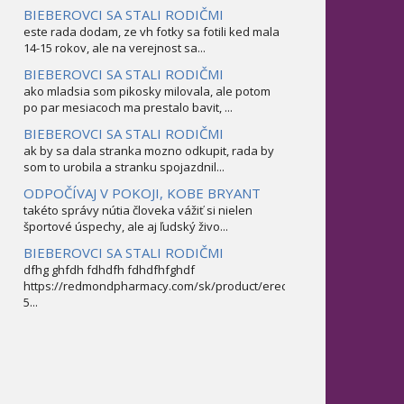
BIEBEROVCI SA STALI RODIČMI
este rada dodam, ze vh fotky sa fotili ked mala
14-15 rokov, ale na verejnost sa...
BIEBEROVCI SA STALI RODIČMI
ako mladsia som pikosky milovala, ale potom
po par mesiacoch ma prestalo bavit, ...
BIEBEROVCI SA STALI RODIČMI
ak by sa dala stranka mozno odkupit, rada by
som to urobila a stranku spojazdnil...
ODPOČÍVAJ V POKOJI, KOBE BRYANT
takéto správy nútia človeka vážiť si nielen
športové úspechy, ale aj ľudský živo...
BIEBEROVCI SA STALI RODIČMI
dfhg ghfdh fdhdfh fdhdfhfghdf
https://redmondpharmacy.com/sk/product/erectofil-
5...