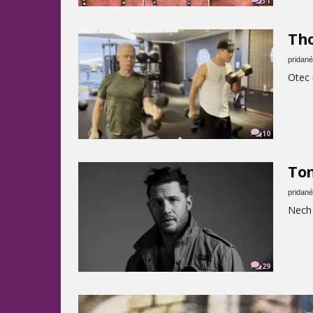
31
Tho
pridané
Otec 
10
Tom
pridané
Nech 
29