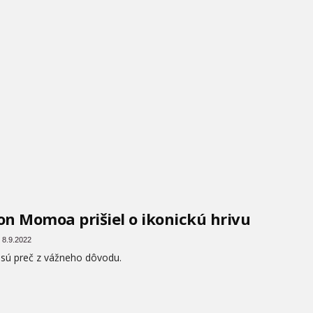
on Momoa prišiel o ikonickú hrivu
 8.9.2022
 sú preč z vážneho dôvodu.