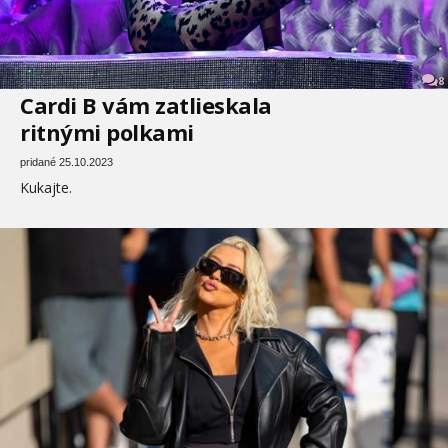
8
Cardi B vám zatlieskala
ritnými polkami
pridané 25.10.2023
Kukajte.