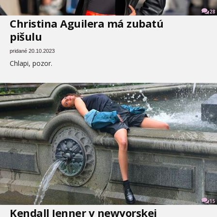
28
Christina Aguilera má zubatú
pišulu
pridané 20.10.2023
Chlapi, pozor.
15
Kendall Jenner v newyorskej