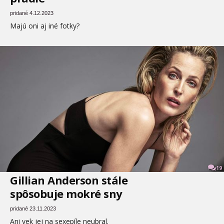
pridané 4.12.2023
Majú oni aj iné fotky?
19
Gillian Anderson stále
spôsobuje mokré sny
pridané 23.11.2023
Ani vek jej na sexepíle neubral.