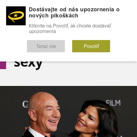
Dostávajte od nás upozornenia o
nových pikoškách
OMG!
SEXICE
ŠTÝL
CELEBRITY
hABECEDA
FÓRUM
Kliknite na Povoliť, ak chcete dostávať
upozornenia
Diskutuje vo FÓRACH
Teraz nie
Povoliť
sexy