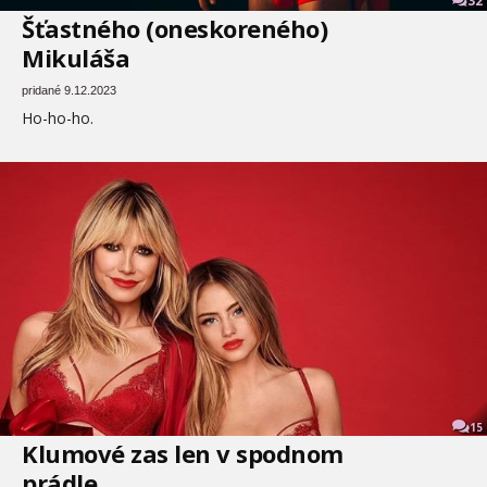
32
Šťastného (oneskoreného)
Mikuláša
pridané 9.12.2023
Ho-ho-ho.
15
Klumové zas len v spodnom
prádle