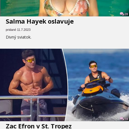
28
Salma Hayek oslavuje
pridané 11.7.2023
Divný sviatok.
18
Zac Efron v St. Tropez