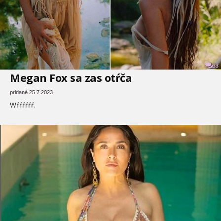
33
Megan Fox sa zas otŕča
pridané 25.7.2023
Wŕŕŕŕŕŕ.