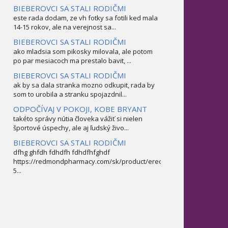
BIEBEROVCI SA STALI RODIČMI
este rada dodam, ze vh fotky sa fotili ked mala
14-15 rokov, ale na verejnost sa...
BIEBEROVCI SA STALI RODIČMI
ako mladsia som pikosky milovala, ale potom
po par mesiacoch ma prestalo bavit, ...
BIEBEROVCI SA STALI RODIČMI
ak by sa dala stranka mozno odkupit, rada by
som to urobila a stranku spojazdnil...
ODPOČÍVAJ V POKOJI, KOBE BRYANT
takéto správy nútia človeka vážiť si nielen
športové úspechy, ale aj ľudský živo...
BIEBEROVCI SA STALI RODIČMI
dfhg ghfdh fdhdfh fdhdfhfghdf
https://redmondpharmacy.com/sk/product/erectofil-
5...