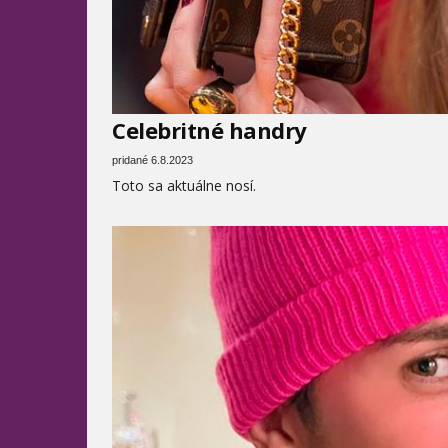
Celebritné handry
pridané 6.8.2023
Toto sa aktuálne nosí.