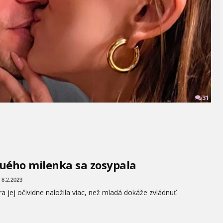
31
uého milenka sa zosypala
 8.2.2023
ra jej očividne naložila viac, než mladá dokáže zvládnuť.