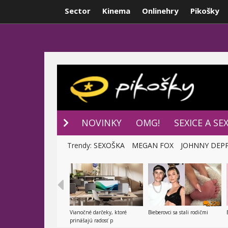
Sector
Kinema
Onlinehry
Pikošky
NOVINKY
P
NOVINKY
OMG!
SEXICE A SE
Trendy:
SEXOŠKA
MEGAN FOX
JOHNNY DEP
220
Vianočné darčeky, ktoré
Bieberovci sa stali rodičmi
prinášajú radosť p