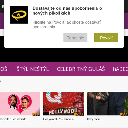
Rozprávky
Funny
Docu
Dostávajte od nás upozornenia o
nových pikoškách
OPULÁRNE
FÓRUM
Kliknite na Povoliť, ak chcete dostávať
upozornenia
Teraz nie
Povoliť
XOŠI
ŠTÝL NEŠTÝL
CELEBRITNÝ GULÁŠ
hABE
P
31
137
64
Benniferu odzvonilo
Hollywood, čo ukrývaš?
Babyboom!