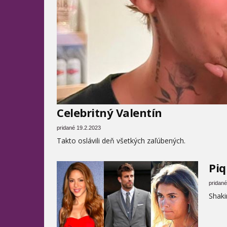
Celebritný Valentín
pridané 19.2.2023
Takto oslávili deň všetkých zaľúbených.
Piq
pridané
Shaki