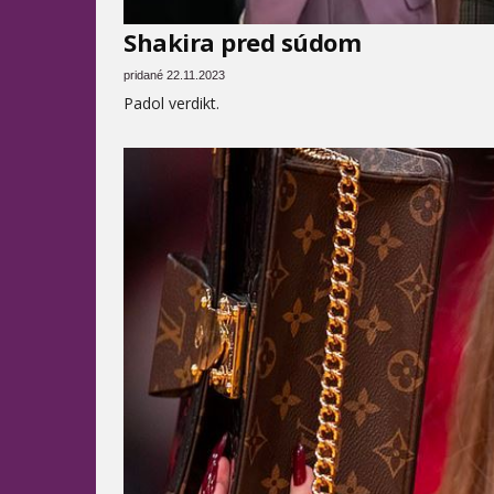
Shakira pred súdom
pridané 22.11.2023
Padol verdikt.