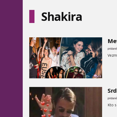
Shakira
Met
pridané
Vezmi
36
Srd
pridané
Kto s