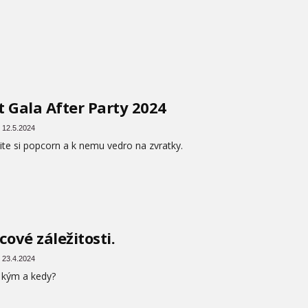
 Gala After Party 2024
 12.5.2024
te si popcorn a k nemu vedro na zvratky.
cové záležitosti.
 23.4.2024
 kým a kedy?