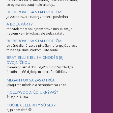
uz som si zvykla, ale skoda, tolko veci sa stalo,
co by ma tiez zaujimalo ako by...
BIEBEROVCI SA STALI RODIČMI
ja 20 rokov..ale nadej zomiera posledna
A BOLA PÁRTY!
ten vtak ma v pokojnom stave min 10 cm, ja
neviem kam ty kukas, ale treba ratat ...
BIEBEROVCI SA STALI RODIČMI
strašne divné, ze uz pikošky nefungujú...preco
to nedaju dalej niekomu kto bude ...
BRAT BILLIE EILISH CHODÍ S JEJ
DVOJNÍČKOU
minedrop â€” đ·đ°ń…đ˛đ°ń‚ń‹đ˛đ°ńžń‰đ¸đą
ńđ»đľń‚ đ˛ ńń‚đ¸đ»đµ minecraft!đšđľđżđ...
MEGAN FOX SA ZAS OTŔČA
lakaju ma mladsie a nehanbim sa za to
HOLLYWOOD, ČO UKRÝVAŠ?
โปรปุนณัติ ไ&#...
TUČNÉ CELEBRITY SÚ SEXY
aj ja som tlstá 😊