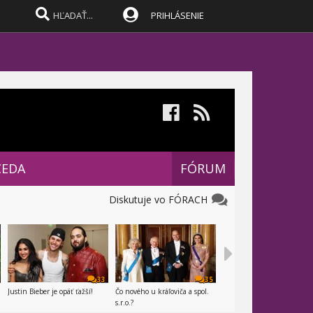
PRIHLÁSENIE
CEDA
FÓRUM
Diskutuje vo FÓRACH
33
35
Justin Bieber je opäť ťažší!
Čo nového u kráľoviča a spol.
s.r.o.?