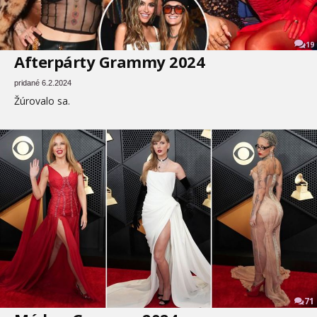
19
Afterpárty Grammy 2024
pridané 6.2.2024
Žúrovalo sa.
71