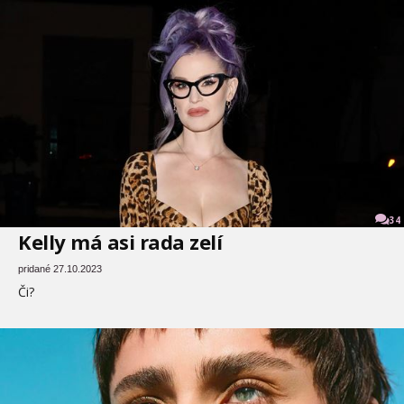
34
Kelly má asi rada zelí
pridané 27.10.2023
Či?