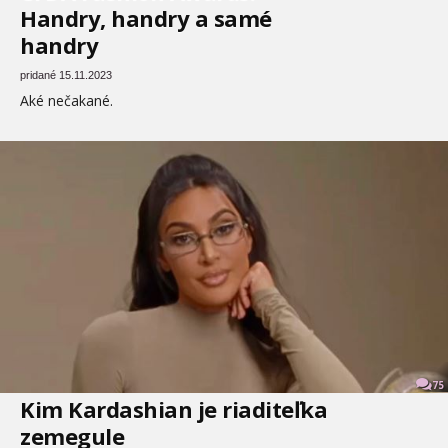
Handry, handry a samé
handry
pridané 15.11.2023
Aké nečakané.
75
Kim Kardashian je riaditeľka
zemegule