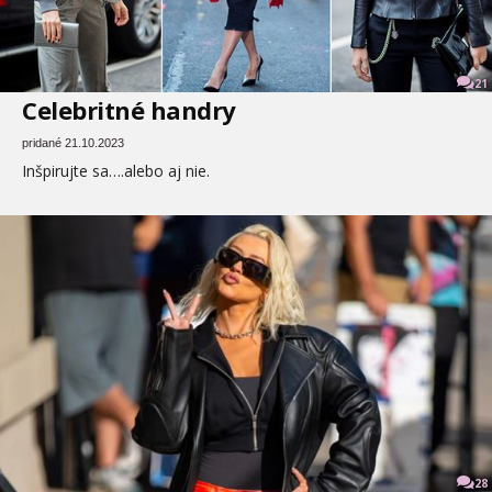
21
Celebritné handry
pridané 21.10.2023
Inšpirujte sa….alebo aj nie.
28