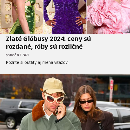
49
Zlaté Glóbusy 2024: ceny sú
rozdané, róby sú rozličné
pridané 9.1.2024
Pozrite si outfity aj mená víťazov.