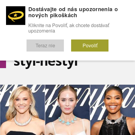
Dostávajte od nás upozornenia o
nových pikoškách
OMG!
SEXICE
ŠTÝL
CELEBRITY
hABECEDA
FÓRUM
Kliknite na Povoliť, ak chcete dostávať
upozornenia
Diskutuje vo FÓRACH
Teraz nie
Povoliť
styl-nestyl