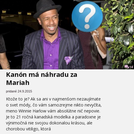
14
Kanón má náhradu za
Mariah
pridané 24.9.2015
Ktože to je? Ak sa ani v najmenšom nezaujímate
o svet módy, čo vám samozrejme nikto nevyčíta,
meno Winnie Harlow vám absolútne nič nepovie.
Je to 21 ročná kanadská modelka a paradoxne je
výnimočná nie svojou dokonalou krásou, ale
chorobou vitiligo, ktorá