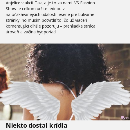
Anjelice v akcii. Tak, a je to za nami. VS Fashion
Show je celkom určite jednou z
najočakávanejších udalostí jesene pre bulvárne
stránky, no musím potvrdiť to, čo už viacerí
komentujúci dlhšie pozorujú – prehliadka stráca
úroveň a začína byť poriad
31
Niekto dostal krídla