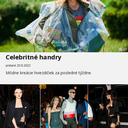
37
Celebritné handry
pridané 20.8.2022
Módne kreácie hviezdičiek za posledné týždne.