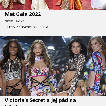
64
Met Gala 2022
pridané 3.5.2022
Outfity z červeného koberca.
55
Victoria's Secret a jej pád na