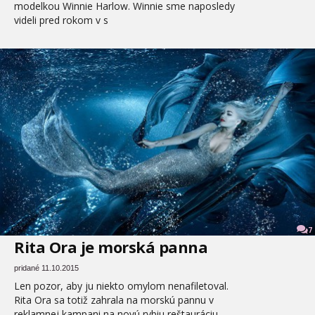
modelkou Winnie Harlow. Winnie sme naposledy
videli pred rokom v s
7
Rita Ora je morská panna
pridané 11.10.2015
Len pozor, aby ju niekto omylom nenafiletoval.
Rita Ora sa totiž zahrala na morskú pannu v
reklamnej kampani na novú rybiu reštauráciu