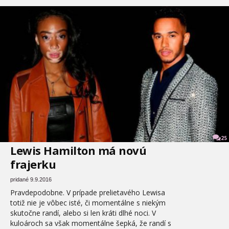
25
Lewis Hamilton má novú
frajerku
pridané 9.9.2016
Pravdepodobne. V prípade prelietavého Lewisa
totiž nie je vôbec isté, či momentálne s niekým
skutočne randí, alebo si len kráti dlhé noci. V
kuloároch sa však momentálne šepká, že randí s