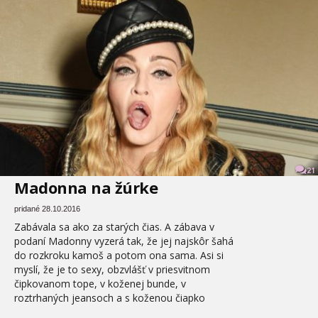
21
Madonna na žúrke
pridané 28.10.2016
Zabávala sa ako za starých čias. A zábava v
podaní Madonny vyzerá tak, že jej najskôr šahá
do rozkroku kamoš a potom ona sama. Asi si
myslí, že je to sexy, obzvlášť v priesvitnom
čipkovanom tope, v koženej bunde, v
roztrhaných jeansoch a s koženou čiapko