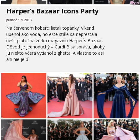
19
Harper’s Bazaar Icons Party
pridané 9.9.2018
Na červenom koberci lietali topánky. Víkend
ubehol ako voda, no ešte stále sa neprestala
riešiť piatočná žúrka magazínu Harper´s Bazaar.
Dôvod je jednoduchý – Cardi B sa správa, akoby
ju niekto včera vytiahol z ghetta. A vlastne to asi
ani nie je ď