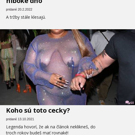
hlboké dno
pridané 20.2.2022
A tržby stále klesajú.
60
Koho sú toto cecky?
pridané 13.10.2021
Legenda hovorí, že ak na článok neklikneš, do
troch rokov budeš mať rovnaké!