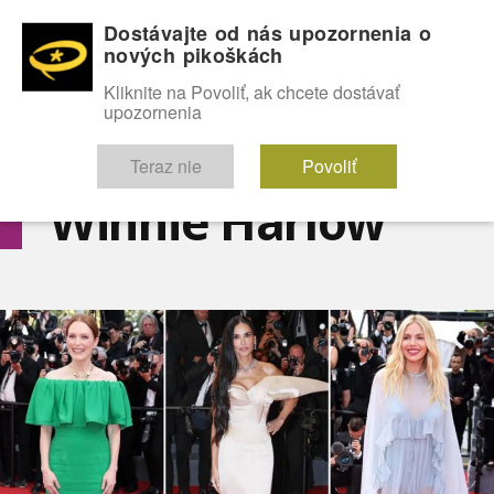
Dostávajte od nás upozornenia o
nových pikoškách
OMG!
SEXICE
ŠTÝL
CELEBRITY
hABECEDA
FÓRUM
Kliknite na Povoliť, ak chcete dostávať
upozornenia
Diskutuje vo FÓRACH
Teraz nie
Povoliť
Winnie Harlow